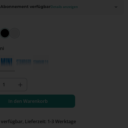
 Abonnement verfügbar
Details anzeigen
nk
Schwarz
Silber
 Mini
a
Mini
Standard
Standard 2.0
(Diese Option ist zurzeit nicht verfügbar.)
kt Anzahl: Gib den gewünschten Wert e
In den Warenkorb
 verfügbar, Lieferzeit: 1-3 Werktage