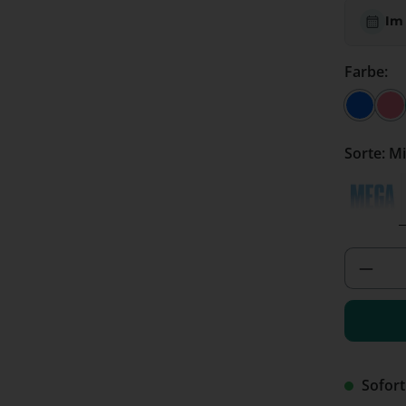
Im
Farbe:
Blau
Pi
Sorte:
Meg
Produ
Sofort