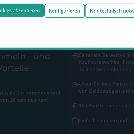
ookies akzeptieren
Konfigurieren
Nur technisch not
ammeln und
Sammeln Sie wertvolle 
Kauf ausgewählter Prod
orteile
Teilnahme an Aktionen 
Lösen Sie Ihre Punkte ei
von Geldbeträgen und a
ewsletter anmelden und
 von 2€
sammeln und
100 Punkte entsprechen 
Einfach shoppen und l