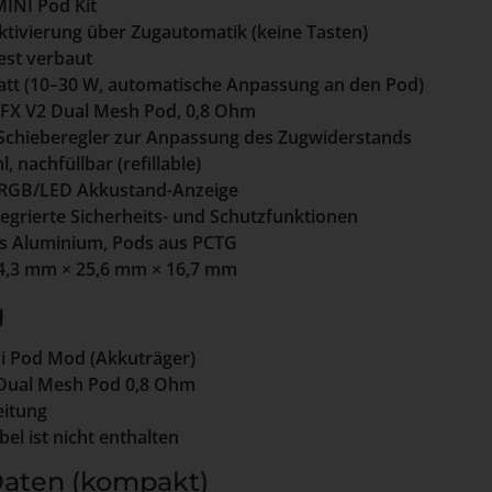
INI Pod Kit
tivierung über Zugautomatik (keine Tasten)
est verbaut
att (10–30 W, automatische Anpassung an den Pod)
FX V2 Dual Mesh Pod, 0,8 Ohm
 Schieberegler zur Anpassung des Zugwiderstands
l, nachfüllbar (refillable)
 RGB/LED Akkustand-Anzeige
egrierte Sicherheits- und Schutzfunktionen
s Aluminium, Pods aus PCTG
,3 mm × 25,6 mm × 16,7 mm
g
ni Pod Mod (Akkuträger)
2 Dual Mesh Pod 0,8 Ohm
eitung
el ist nicht enthalten
Daten (kompakt)