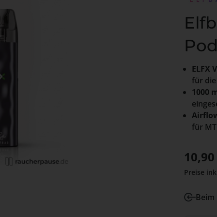
Elfb
Pod
ELFX V
für di
1000 m
einges
Airflo
für MT
Verkaufs
10,90
Preise ink
Beim 