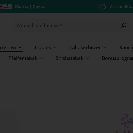
Klarna | Paypal
Versandkos
garetten
Liquids
Tabakerhitzer
Rauc
Pfeifentabak
Shishatabak
Bonusprogr