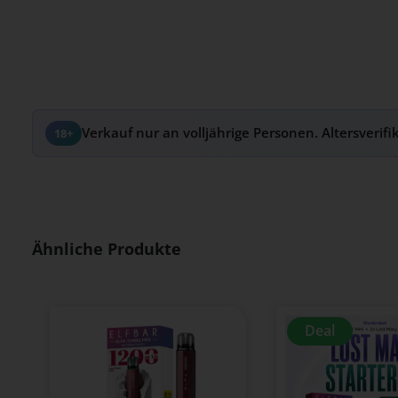
Verkauf nur an volljährige Personen. Altersverifi
18+
Produktgalerie überspringen
Ähnliche Produkte
Deal