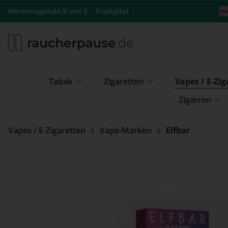
m Hauptinhalt springen
Zur Suche springen
Zur Hauptnavigation springen
★
Hervorragend
4.9 von 5
Trustpilot
Tabak
Zigaretten
Vapes / E-Zi
Zigarren
Vapes / E-Zigaretten
Vape-Marken
Elfbar
Bildergalerie überspringen