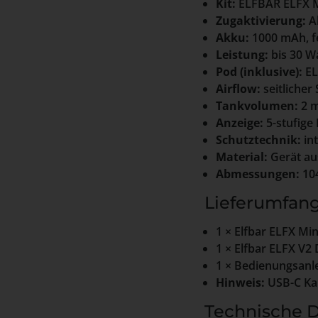
Kit:
ELFBAR ELFX M
Zugaktivierung:
Ak
Akku:
1000 mAh, f
Leistung:
bis 30 W
Pod (inklusive):
EL
Airflow:
seitlicher
Tankvolumen:
2 m
Anzeige:
5-stufige
Schutztechnik:
int
Material:
Gerät au
Abmessungen:
104
Lieferumfan
1 × Elfbar ELFX Mi
1 × Elfbar ELFX V
1 × Bedienungsanl
Hinweis:
USB-C Kab
Technische 