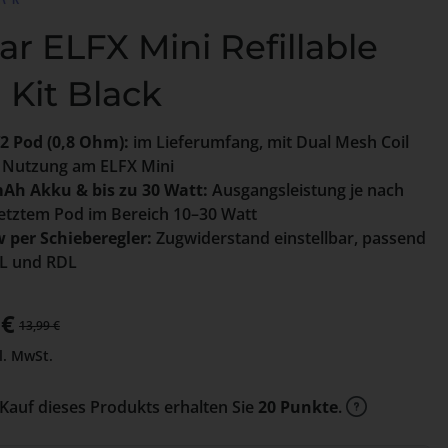
ar ELFX Mini Refillable
 Kit Black
2 Pod (0,8 Ohm):
im Lieferumfang, mit Dual Mesh Coil
e Nutzung am ELFX Mini
Ah Akku & bis zu 30 Watt:
Ausgangsleistung je nach
etztem Pod im Bereich 10–30 Watt
w per Schieberegler:
Zugwiderstand einstellbar, passend
L und RDL
preis:
 €
Regulärer Preis:
13,99 €
l. MwSt.
Kauf dieses Produkts erhalten Sie
20 Punkte
.