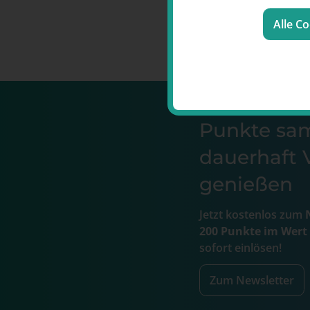
Alle C
Punkte s
dauerhaft V
genießen
Jetzt kostenlos zum
N
200 Punkte im Wert
sofort einlösen!
Zum Newsletter