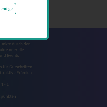
wendige
Punkte durch den
ukte oder die
und Events
n für Gutschriften
ttraktive Prämien
1,- €
ospunkten