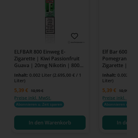
ELFBAR 800 Einweg E-
Elf Bar 600 Wa
Zigarette | Kiwi Passionfruit
Pomegranate |
Guava | 20mg Nikotin | 800
Zigarette | 20
Züge
Inhalt:
0.002 Liter
(2.695,00 € / 1
Inhalt:
0.002 Lit
Liter)
Liter)
Verkaufspreis:
5,39 €
Verkaufspreis:
5,39 €
Regulärer Preis:
Regulärer P
10,99 €
10,99 €
Preise inkl. MwSt.
Preise inkl. MwSt
Abonnieren u. Zeit sparen
Abonnieren u. Zeit
In den Warenkorb
In den W