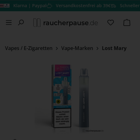
Klarna | Paypal
Versandkostenfrei ab 39€
Schneller Vers
Zum Hauptinhalt springen
Du hast 0 
Ware
Vapes / E-Zigaretten
Vape-Marken
Lost Mary
Bildergalerie überspringen