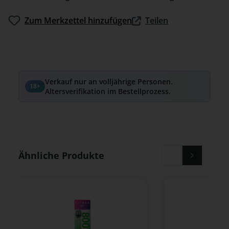
Zum Merkzettel hinzufügen
Teilen
Verkauf nur an volljährige Personen.
18+
Altersverifikation im Bestellprozess.
Produktgalerie überspringen
Ähnliche Produkte