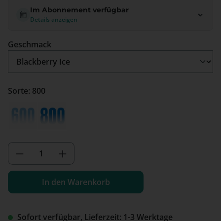
Im Abonnement verfügbar
Details anzeigen
auswählen
Geschmack
Sorte: 800
600
800
(Diese Option ist zurzeit nicht verfügbar.)
Produkt Anzahl: Gib den gewünschten We
In den Warenkorb
Sofort verfügbar, Lieferzeit: 1-3 Werktage