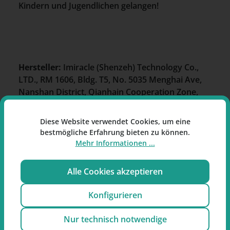
Kindern und Jugendlichen gelangen!
Hersteller:
Imiracle (Shenzeh) Technology Co.,
LTD., RM 1606, Bldg. T5, No. 5035 Menghai Ave,
Nanshan District, Qianhain Cooperation Zone,
Shenzhen, China
Diese Website verwendet Cookies, um eine
Importeur:
Intrade Concepts GmbH, Barentsstr.
bestmögliche Erfahrung bieten zu können.
13, 53881 Euskirchen
Mehr Informationen ...
Kontakt:
info@elfbar.de
Alle Cookies akzeptieren
Einordnung nach CLP- und
Konfigurieren
REACH-Verordnung
Nur technisch notwendige
Symbole