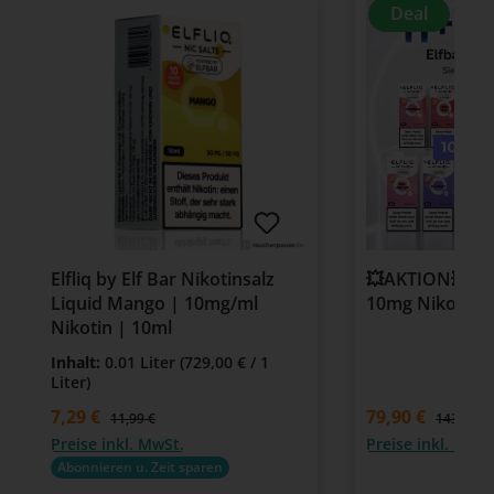
Deal
Elfliq by Elf Bar Nikotinsalz
💥AKTION💥 11 +
Liquid Mango | 10mg/ml
10mg Nikotin 
Nikotin | 10ml
Inhalt:
0.01 Liter
(729,00 € / 1
Liter)
Verkaufspreis:
7,29 €
79,90 €
Regulärer Preis:
11,99 €
143,88 €
Preise inkl. MwSt.
Preise inkl. MwSt
Abonnieren u. Zeit sparen