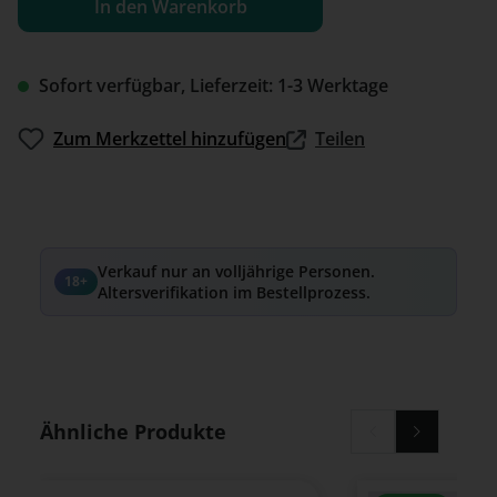
In den Warenkorb
Sofort verfügbar, Lieferzeit: 1-3 Werktage
Zum Merkzettel hinzufügen
Teilen
Verkauf nur an volljährige Personen.
18+
Altersverifikation im Bestellprozess.
Produktgalerie überspringen
Ähnliche Produkte