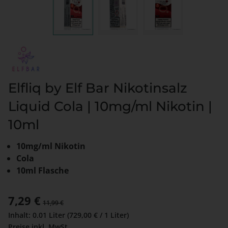
Elfliq by Elf Bar Nikotinsalz
Liquid Cola | 10mg/ml Nikotin |
10ml
10mg/ml Nikotin
Cola
10ml Flasche
Verkaufspreis:
7,29 €
Regulärer Preis:
11,99 €
Inhalt:
0.01 Liter
(729,00 € / 1 Liter)
Preise inkl. MwSt.