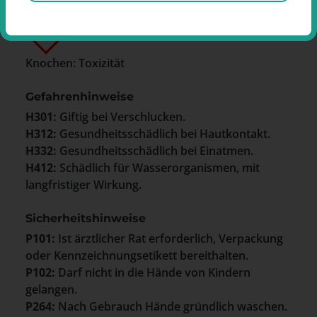
GHS06 - Totenkopf mit gekreuzten
Knochen: Toxizität
Gefahrenhinweise
H301:
Giftig bei Verschlucken.
H312:
Gesundheitsschädlich bei Hautkontakt.
H332:
Gesundheitsschädlich bei Einatmen.
H412:
Schädlich für Wasserorganismen, mit
langfristiger Wirkung.
Sicherheitshinweise
P101:
Ist ärztlicher Rat erforderlich, Verpackung
oder Kennzeichnungsetikett bereithalten.
P102:
Darf nicht in die Hände von Kindern
gelangen.
P264:
Nach Gebrauch Hände gründlich waschen.