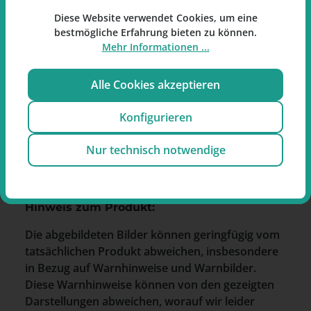
Diese Website verwendet Cookies, um eine
bestmögliche Erfahrung bieten zu können.
Hersteller
Mehr Informationen ...
Continental Tobacco Germany GmbH
Alle Cookies akzeptieren
Am Marbach 9
99869 Tüttleben
Konfigurieren
Deutschland
Nur technisch notwendige
E-Mail:
germany@continentaltobacco.com
Hinweis zum Produkt:
Die abgebildeten Bilder können geringfügig vom
tatsächlichen Produkt abweichen, insbesondere
in Bezug auf Warnhinweise und Warnbilder.
Diese Warnhinweise können von den gezeigten
Darstellungen abweichen, worauf wir leider