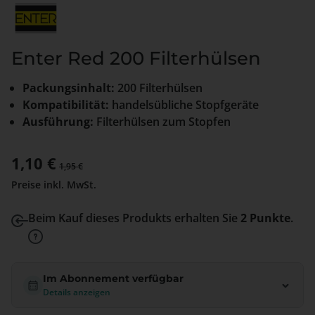
Enter Red 200 Filterhülsen
Packungsinhalt:
200 Filterhülsen
Kompatibilität:
handelsübliche Stopfgeräte
Ausführung:
Filterhülsen zum Stopfen
Verkaufspreis:
1,10 €
Regulärer Preis:
1,95 €
Preise inkl. MwSt.
Beim Kauf dieses Produkts erhalten Sie
2 Punkte
.
Im Abonnement verfügbar
Details anzeigen