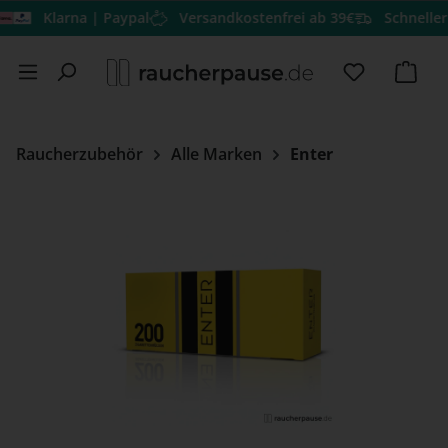
Klarna | Paypal
Versandkostenfrei ab 39€
Schneller Ve
Zum Hauptinhalt springen
Du hast 0 
Ware
Raucherzubehör
Alle Marken
Enter
Bildergalerie überspringen