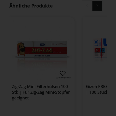
Produktgalerie überspringen
Ähnliche Produkte
Zig-Zag Mini Filterhülsen 100
Gizeh FRESH CL
Stk | Für Zig-Zag Mini-Stopfer
| 100 Stück
geeignet