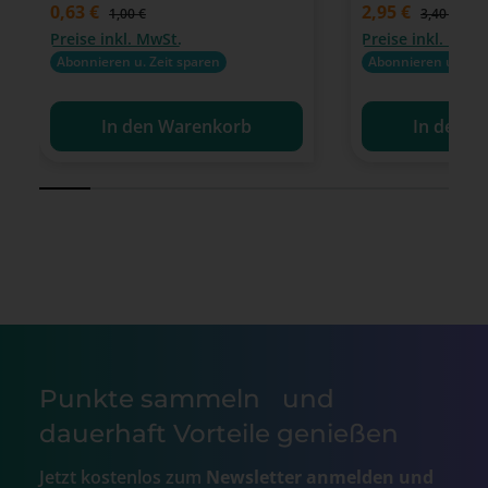
Verkaufspreis:
0,63 €
Verkaufspreis:
2,95 €
Regulärer Preis:
Regulärer P
1,00 €
3,40 €
Preise inkl. MwSt.
Preise inkl. MwSt
Abonnieren u. Zeit sparen
Abonnieren u. Zeit
In den Warenkorb
In den W
Punkte sammeln und
dauerhaft Vorteile genießen
Jetzt kostenlos zum
Newsletter anmelden und