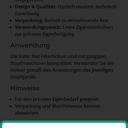
Design & Qualität:
Optisch modern, technisch
zuverlässig
Verpackung:
Einfach zu entnehmende Box
Verwendungszweck:
Leere Zigarettenhülsen
zur privaten Eigenfertigung
Anwendung
Die Enter Red Filterhülsen sind mit gängigen
Stopfmaschinen kompatibel. Verwenden Sie die
Hülsen gemäß den Anweisungen des jeweiligen
Stopfgeräts.
Hinweise
Für den privaten Eigenbedarf geeignet.
Verpackung und Warnhinweise können
abweichen.