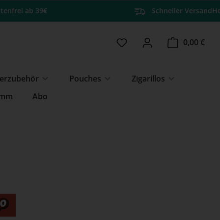
tenfrei ab 39€
Schneller Versand
He
Du hast 0 Produkte auf 
Ware
0,00 €
erzubehör
Pouches
Zigarillos
amm
Abo