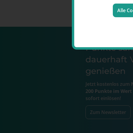
Alle C
Punkte s
dauerhaft V
genießen
Jetzt kostenlos zum
N
200 Punkte im Wert
sofort einlösen!
Zum Newsletter