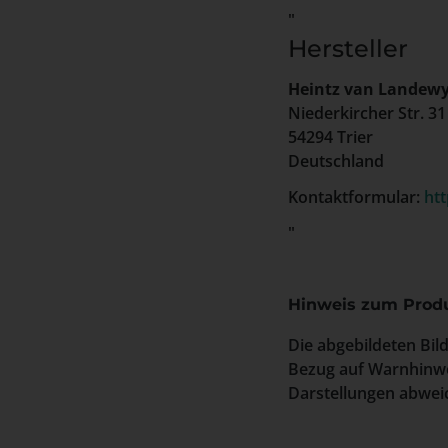
"
Hersteller
Heintz van Landew
Niederkircher Str. 31
54294 Trier
Deutschland
Kontaktformular:
ht
"
Hinweis zum Produ
Die abgebildeten Bil
Bezug auf Warnhinwe
Darstellungen abweic