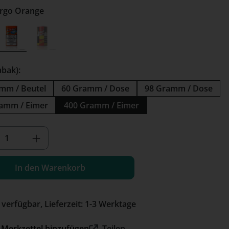
te: Fargo Orange
o Blau
Fargo Orange
Fargo Rot
 Option ist zurzeit nicht verfügbar.)
(Diese Option ist zurzeit nicht verfügbar.)
abak):
mm / Beutel
60 Gramm / Dose
98 Gramm / Dose
amm / Eimer
400 Gramm / Eimer
kt Anzahl: Gib den gewünschten Wert e
In den Warenkorb
 verfügbar, Lieferzeit: 1-3 Werktage
Merkzettel hinzufügen
Teilen