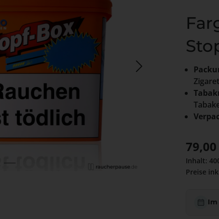
Far
Sto
Packu
Zigare
Tabak
Tabake
Verpa
Regulärer
79,00
Inhalt:
40
Preise ink
Im