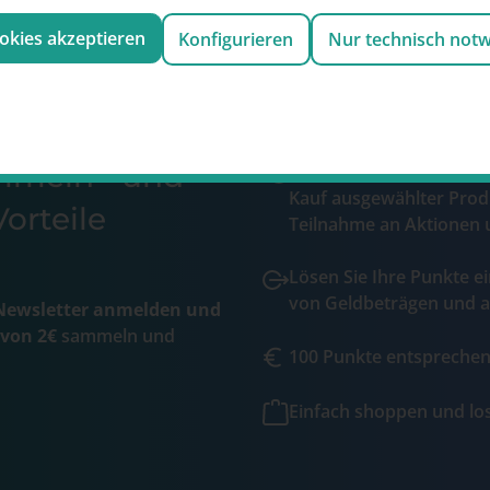
ookies akzeptieren
Konfigurieren
Nur technisch not
ammeln und
Sammeln Sie wertvolle 
Kauf ausgewählter Prod
orteile
Teilnahme an Aktionen 
Lösen Sie Ihre Punkte ei
von Geldbeträgen und a
ewsletter anmelden und
 von 2€
sammeln und
100 Punkte entsprechen 
Einfach shoppen und l