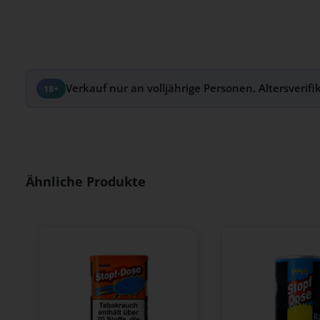
Verkauf nur an volljährige Personen. Altersverifi
18+
Produktgalerie überspringen
Ähnliche Produkte