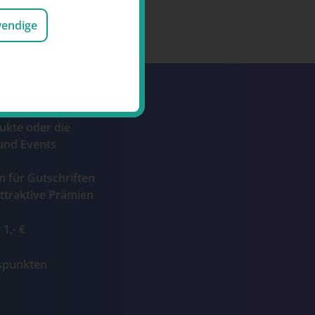
wendige
Punkte durch den
ukte oder die
und Events
n für Gutschriften
ttraktive Prämien
1,- €
ospunkten