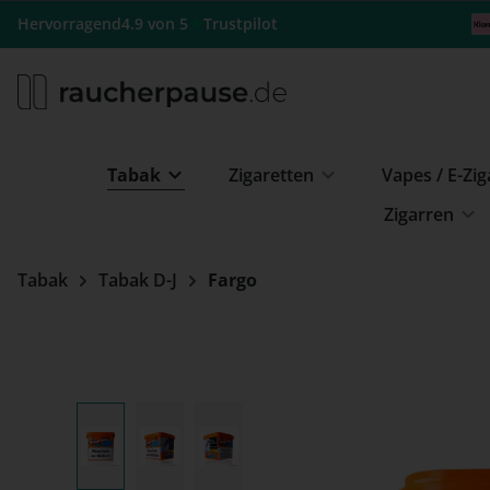
m Hauptinhalt springen
Zur Suche springen
Zur Hauptnavigation springen
★
Hervorragend
4.9 von 5
Trustpilot
Tabak
Zigaretten
Vapes / E-Zi
Zigarren
Tabak
Tabak D-J
Fargo
Bildergalerie überspringen