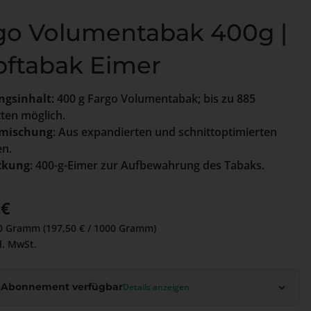
go Volumentabak 400g |
pftabak Eimer
ngsinhalt
: 400 g Fargo Volumentabak; bis zu 885
tten möglich.
mischung
: Aus expandierten und schnittoptimierten
n.
ckung
: 400-g-Eimer zur Aufbewahrung des Tabaks.
 Preis:
 €
0 Gramm
(197,50 € / 1000 Gramm)
l. MwSt.
 Abonnement verfügbar
Details anzeigen