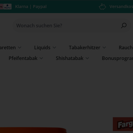
Klarna | Paypal
Versandkos
garetten
Liquids
Tabakerhitzer
Rauch
Pfeifentabak
Shishatabak
Bonusprogr