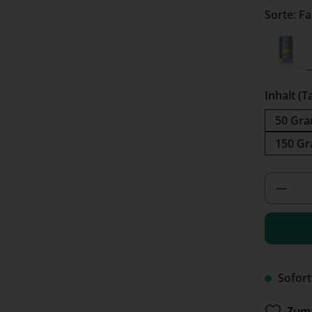
Sor
Farg
(Diese
Inhalt (T
50 Gra
150 Gr
Produ
Sofort
Zum 