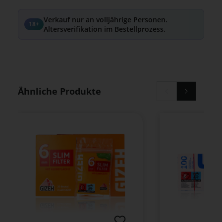
Verkauf nur an volljährige Personen.
18+
Altersverifikation im Bestellprozess.
Produktgalerie überspringen
Ähnliche Produkte