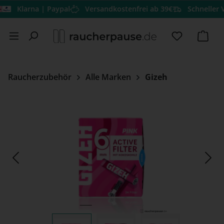
Klarna | Paypal
Versandkostenfrei ab 39€
Schneller Versa
Zum Hauptinhalt springen
Du hast 0 
Ware
Raucherzubehör
Alle Marken
Gizeh
Bildergalerie überspringen