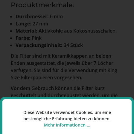
Produktmerkmale:
Durchmesser:
6 mm
Länge:
27 mm
Material:
Aktivkohle aus Kokosnussschalen
Farbe:
Pink
Verpackungsinhalt:
34 Stück
Die Filter sind mit Keramikkappen an beiden
Enden ausgestattet, die jeweils über 7 Löcher
verfügen. Sie sind für die Verwendung mit King
Size Filterpapieren vorgesehen.
Vor dem Gebrauch können die Filter kurz
geschüttelt und durchgepustet werden, um die
Aktivkohle zu verteilen. Die Verpackung dient der
Aufbewahrung.
Diese Website verwendet Cookies, um eine
bestmögliche Erfahrung bieten zu können.
Mehr Informationen ...