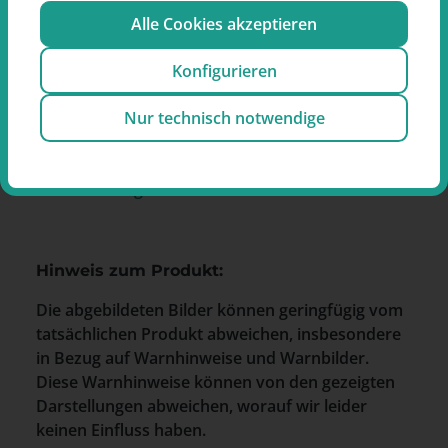
Alle Cookies akzeptieren
Hersteller
Konfigurieren
GIZEH Raucherbedarf GmbH
Bunsenstraße 12
Nur technisch notwendige
51647 Gummersbach
Deutschland
E-Mail:
info@gizeh-online.de
Hinweis zum Produkt:
Die abgebildeten Bilder können geringfügig vom
tatsächlichen Produkt abweichen, insbesondere
in Bezug auf Warnhinweise und Warnbilder.
Diese Warnhinweise können von den gezeigten
Darstellungen abweichen, worauf wir leider
keinen Einfluss haben.