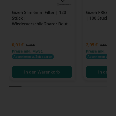
Gizeh Slim 6mm Filter | 120
Gizeh FRESH CL
Stück |
| 100 Stück
Wiederverschließbarer Beutel
mit Spenderloch
Verkaufspreis:
0,91 €
Verkaufspreis:
2,95 €
Regulärer Preis:
Regulärer P
1,50 €
3,40 €
Preise inkl. MwSt.
Preise inkl. MwSt
Abonnieren u. Zeit sparen
Abonnieren u. Zeit
In den Warenkorb
In den W