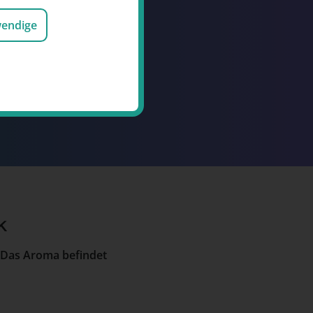
n für Gutschriften
wendige
ttraktive Prämien
1,- €
ospunkten
k
. Das Aroma befindet