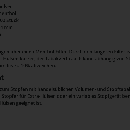
hülsen
enthol
00 Stück
4 mm
m
ügen über einen Menthol-Filter. Durch den längeren Filter i
d-Hülsen kürzer; der Tabakverbrauch kann abhängig von St
m bis zu 10% abweichen.
ät
d zum Stopfen mit handelsüblichen Volumen- und Stopftabak
Stopfer für Extra-Hülsen oder ein variables Stopfgerät benö
Hülsen geeignet ist.