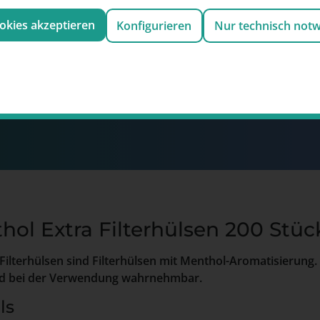
Lösen Sie Ihre Punkte ei
ookies akzeptieren
Konfigurieren
Nur technisch not
von Geldbeträgen und a
ewsletter anmelden und
 von 2€
sammeln und
100 Punkte entsprechen 
Einfach shoppen und l
hol Extra Filterhülsen 200 Stüc
Filterhülsen sind Filterhülsen mit Menthol-Aromatisierung
wird bei der Verwendung wahrnehmbar.
ls