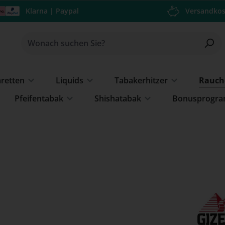
Klarna | Paypal
Versandkos
aretten
Liquids
Tabakerhitzer
Rauch
Pfeifentabak
Shishatabak
Bonusprogr