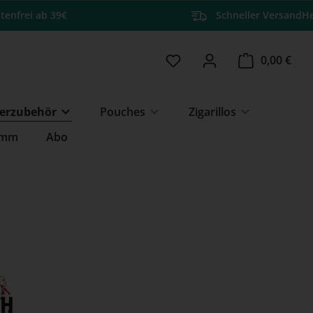
tenfrei ab 39€
Schneller Versand
He
Du hast 0 Produkte auf 
Ware
0,00 €
erzubehör
Pouches
Zigarillos
amm
Abo