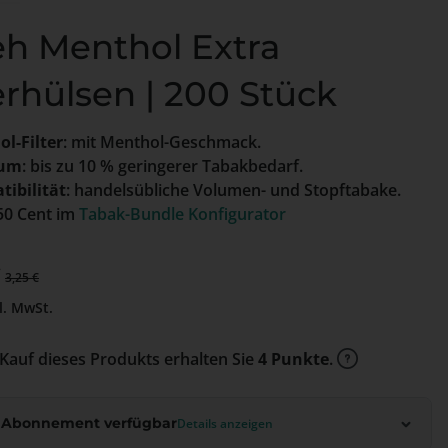
eh Menthol Extra
erhülsen | 200 Stück
l-Filter
: mit Menthol-Geschmack.
aum
: bis zu 10 % geringerer Tabakbedarf.
ibilität
: handelsübliche Volumen- und Stopftabake.
 50 Cent im
Tabak-Bundle Konfigurator
preis:
€
Regulärer Preis:
3,25 €
l. MwSt.
Kauf dieses Produkts erhalten Sie
4 Punkte
.
 Abonnement verfügbar
Details anzeigen