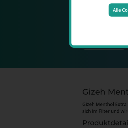
genießen
Alle C
Jetzt kostenlos zum
N
200 Punkte im Wert
sofort einlösen!
Zum Newsletter
Gizeh Ment
Gizeh Menthol Extra 
sich im Filter und 
Produktdetai