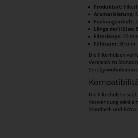
Produktart:
Filter
Aromatisierung:
M
Packungsinhalt:
2
Länge der Hülse:
8
Filterlänge:
25 m
Füllraum:
59 mm
Die Filterhülsen verf
Vergleich zu Standar
Stopfgewohnheiten u
Kompatibilit
Die Filterhülsen sin
Verwendung wird ein 
Standard- und Extra-