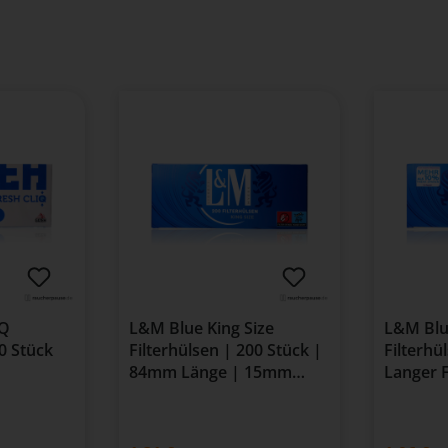
IQ
L&M Blue King Size
L&M Blu
00 Stück
Filterhülsen | 200 Stück |
Filterhü
84mm Länge | 15mm
Langer F
Filter