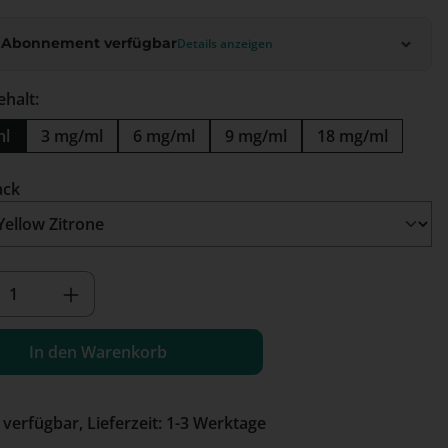
 Abonnement verfügbar
Details anzeigen
ehalt:
ml
3 mg/ml
6 mg/ml
9 mg/ml
18 mg/ml
auswählen
ack
kt Anzahl: Gib den gewünschten Wert e
In den Warenkorb
 verfügbar, Lieferzeit: 1-3 Werktage