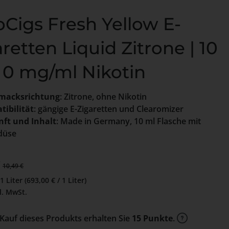
oCigs Fresh Yellow E-
retten Liquid Zitrone | 10
| 0 mg/ml Nikotin
macksrichtung
: Zitrone, ohne Nikotin
ibilität
: gängige E-Zigaretten und Clearomizer
ft und Inhalt
: Made in Germany, 10 ml Flasche mit
ldüse
preis:
€
Regulärer Preis:
10,49 €
01 Liter
(693,00 € / 1 Liter)
l. MwSt.
Kauf dieses Produkts erhalten Sie
15 Punkte
.