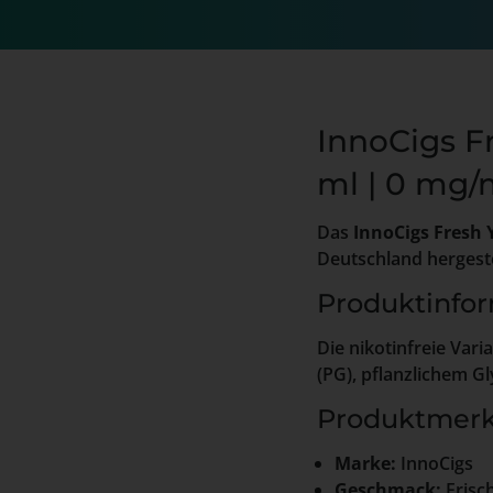
InnoCigs Fr
ml | 0 mg/
Das
InnoCigs Fresh 
Deutschland hergestel
Produktinfo
Die nikotinfreie Var
(PG), pflanzlichem G
Produktmerk
Marke:
InnoCigs
Geschmack:
Frisc