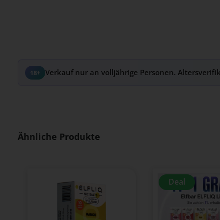
Verkauf nur an volljährige Personen. Altersverifi
18+
Produktgalerie überspringen
Ähnliche Produkte
Deal