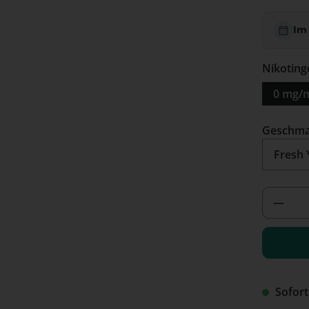
Im
Nikoting
0 mg/
Geschm
Produ
Sofort