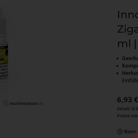
Inn
Ziga
ml 
Gesch
Kompat
Herkun
Einfül
Verkaufs
6,93 
Inhalt:
0.
Preise ink
Beim 