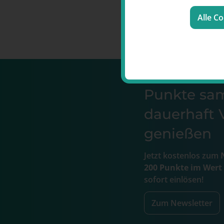
Alle C
Punkte s
dauerhaft V
genießen
Jetzt kostenlos zum
N
200 Punkte im Wert
sofort einlösen!
Zum Newsletter