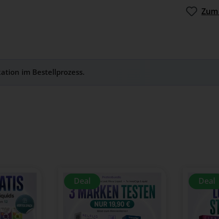
Zum 
kation im Bestellprozess.
Deal
Deal