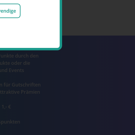
wendige
Punkte durch den
ukte oder die
und Events
n für Gutschriften
ttraktive Prämien
1,- €
ospunkten