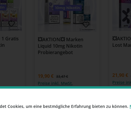
 1 Gratis
💥AKTION
💥AKTION💥 Marken
tin
Lost Mar
Liquid 10mg Nikotin
Probierangebot
21,90 €
19,90 €
33,47 €
Preise in
Preise inkl. MwSt.
s
Details
det Cookies, um eine bestmögliche Erfahrung bieten zu können.