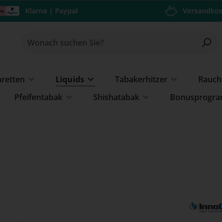
Klarna | Paypal
Versandkos
aretten
Liquids
Tabakerhitzer
Rauch
Pfeifentabak
Shishatabak
Bonusprogr