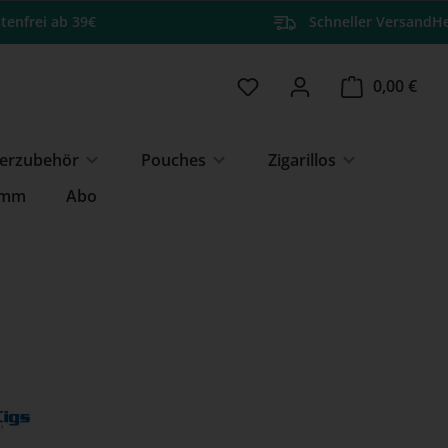
tenfrei ab 39€
Schneller Versand
He
Du hast 0 Produkte auf 
Ware
0,00 €
erzubehör
Pouches
Zigarillos
amm
Abo