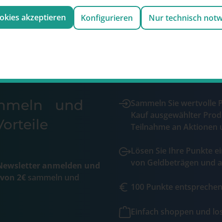
ookies akzeptieren
Konfigurieren
Nur technisch not
ammeln und
Sammeln Sie wertvolle 
Kauf ausgewählter Prod
orteile
Teilnahme an Aktionen 
Lösen Sie Ihre Punkte ei
von Geldbeträgen und a
ewsletter anmelden und
 von 2€
sammeln und
100 Punkte entsprechen 
Einfach shoppen und l