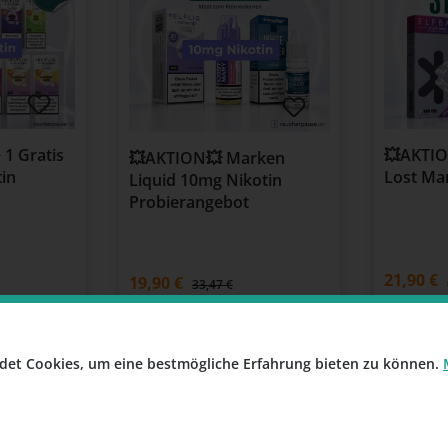
 1 Gratis
💥AKTION
💥AKTION💥 Marken
tin
Lost Mar
Liquid 10mg Nikotin
Probierangebot
21,90 €
19,90 €
33,47 €
Preise in
Preise inkl. MwSt.
det Cookies, um eine bestmögliche Erfahrung bieten zu können.
s
Details