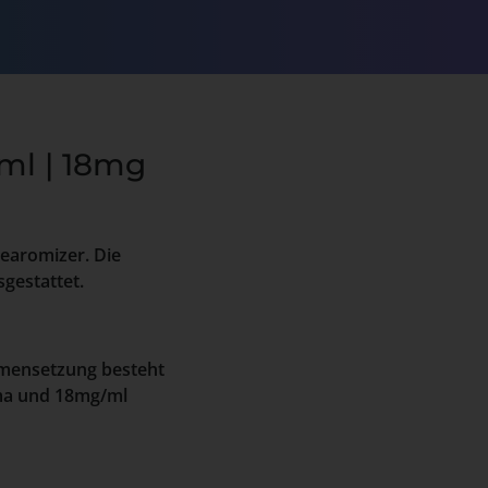
0ml | 18mg
learomizer. Die
sgestattet.
ammensetzung besteht
oma und 18mg/ml