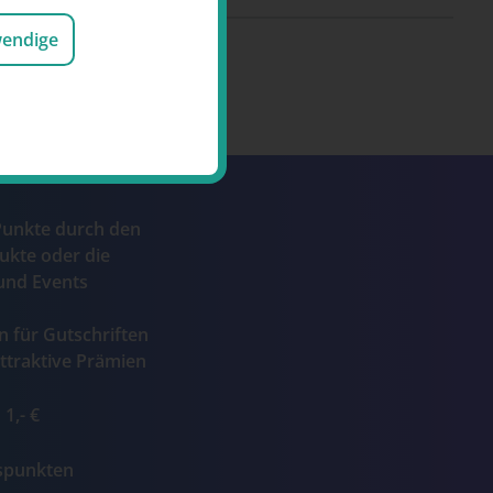
wendige
Punkte durch den
ukte oder die
und Events
n für Gutschriften
ttraktive Prämien
1,- €
ospunkten