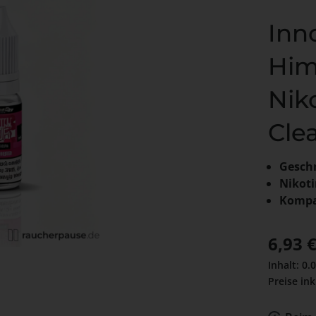
Inno
Him
Niko
Cle
Gesch
Nikoti
Kompat
Verkaufs
6,93 
Inhalt:
0.
Preise ink