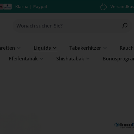
Klarna | Paypal
Versandkos
aretten
Liquids
Tabakerhitzer
Rauch
Pfeifentabak
Shishatabak
Bonusprogr