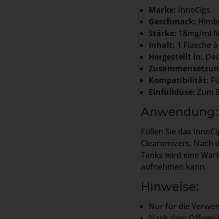
Marke:
InnoCigs
Geschmack:
Himb
Stärke:
18mg/ml N
Inhalt:
1 Flasche à
Hergestellt in:
Deu
Zusammensetzun
Kompatibilität:
Fü
Einfülldüse:
Zum B
Anwendung:
Füllen Sie das InnoCi
Clearomizers. Nach 
Tanks wird eine Wart
aufnehmen kann.
Hinweise:
Nur für die Verwen
Nach dem Öffnen k