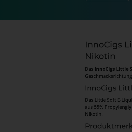
InnoCigs Li
Nikotin
Das
InnoCigs Little 
Geschmacksrichtung is
InnoCigs Litt
Das Little Soft E-Li
aus 55% Propylengly
Nikotin.
Produktmerk