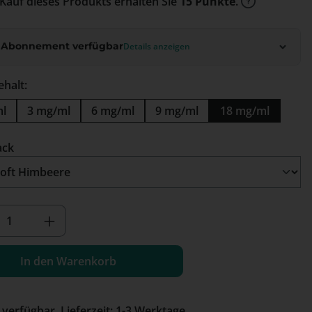
Kauf dieses Produkts erhalten Sie
15 Punkte
.
 Abonnement verfügbar
Details anzeigen
ehalt:
ml
3 mg/ml
6 mg/ml
9 mg/ml
18 mg/ml
auswählen
ack
kt Anzahl: Gib den gewünschten Wert e
In den Warenkorb
 verfügbar, Lieferzeit: 1-3 Werktage