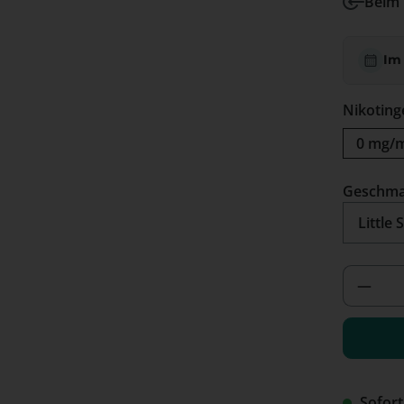
Beim 
Im
Nikoting
0 mg/
Geschm
Produ
Sofort