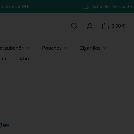
tenfrei ab 39€
Schneller Versand
He
Du hast 0 Produkte auf 
Ware
0,00 €
erzubehör
Pouches
Zigarillos
amm
Abo