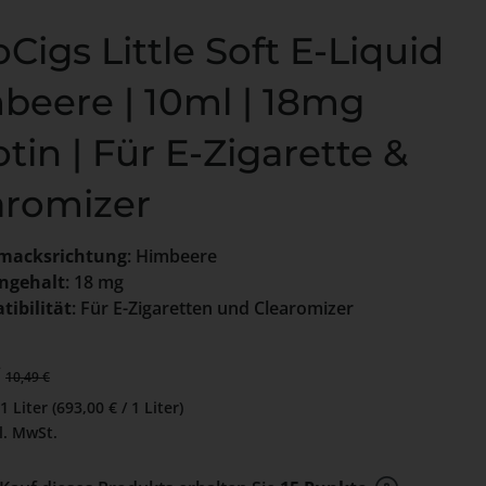
Cigs Little Soft E-Liquid
beere | 10ml | 18mg
tin | Für E-Zigarette &
aromizer
macksrichtung
: Himbeere
ngehalt
: 18 mg
ibilität
: Für E-Zigaretten und Clearomizer
preis:
€
Regulärer Preis:
10,49 €
01 Liter
(693,00 € / 1 Liter)
l. MwSt.