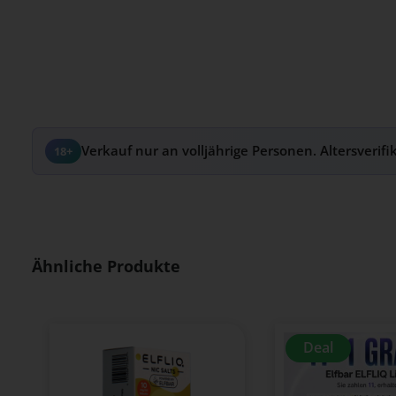
Verkauf nur an volljährige Personen. Altersverifi
18+
Produktgalerie überspringen
Ähnliche Produkte
Deal