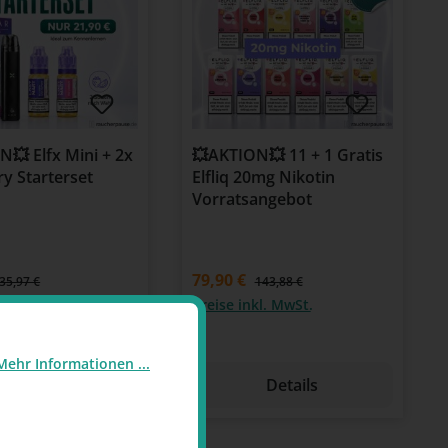
💥 Elfx Mini + 2x
💥AKTION💥 11 + 1 Gratis
y Starterset
Elfliq 20mg Nikotin
Vorratsangebot
79,90 €
35,97 €
143,88 €
kl. MwSt.
Preise inkl. MwSt.
Mehr Informationen ...
Details
Details