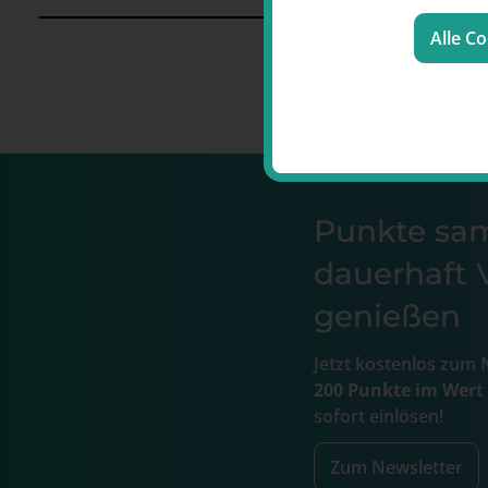
Alle C
Punkte s
dauerhaft V
genießen
Jetzt kostenlos zum
N
200 Punkte im Wert
sofort einlösen!
Zum Newsletter