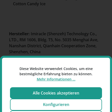
Cotton Candy Ice
Hersteller:
Imiracle (Shenzeh) Technology Co.,
LTD., RM 1606, Bldg. T5, No. 5035 Menghai Ave,
Nanshan District, Qianhain Cooperation Zone,
Shenzhen, China
Importeur:
Intrade Concepts GmbH, Barentsstr.
13, 53881 Euskirchen
Diese Website verwendet Cookies, um eine
bestmögliche Erfahrung bieten zu können.
Kontakt:
info@elfbar.de
Mehr Informationen ...
Alle Cookies akzeptieren
Einordnung nach CLP- und
REACH-Verordnung
Konfigurieren