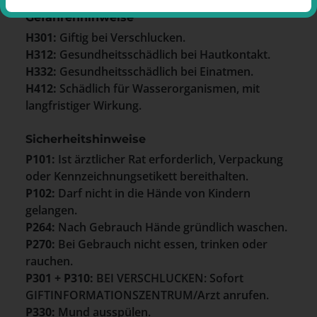
Gefahrenhinweise
H301:
Giftig bei Verschlucken.
H312:
Gesundheitsschädlich bei Hautkontakt.
H332:
Gesundheitsschädlich bei Einatmen.
H412:
Schädlich für Wasserorganismen, mit
langfristiger Wirkung.
Sicherheitshinweise
P101:
Ist ärztlicher Rat erforderlich, Verpackung
oder Kennzeichnungsetikett bereithalten.
P102:
Darf nicht in die Hände von Kindern
gelangen.
P264:
Nach Gebrauch Hände gründlich waschen.
P270:
Bei Gebrauch nicht essen, trinken oder
rauchen.
P301 + P310:
BEI VERSCHLUCKEN: Sofort
GIFTINFORMATIONSZENTRUM/Arzt anrufen.
P330:
Mund ausspülen.