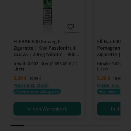
ELFBAR 800 Einweg E-
Elf Bar 600 Wa
Zigarette | Kiwi Passionfruit
Pomegranate |
Guava | 20mg Nikotin | 800
Zigarette | 20
Züge
Inhalt:
0.002 Liter
(2.695,00 € / 1
Inhalt:
0.002 Lit
Liter)
Liter)
Verkaufspreis:
5,39 €
Verkaufspreis:
5,39 €
Regulärer Preis:
Regulärer P
10,99 €
10,99 €
Preise inkl. MwSt.
Preise inkl. MwSt
Abonnieren u. Zeit sparen
Abonnieren u. Zeit
In den Warenkorb
In den W