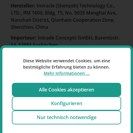
Hersteller:
Imiracle (Shenzeh) Technology Co.,
LTD., RM 1606, Bldg. T5, No. 5035 Menghai Ave,
Nanshan District, Qianhain Cooperation Zone,
Shenzhen, China
Importeur:
Intrade Concepts GmbH, Barentsstr.
13, 53881 Euskirchen
Kontakt:
info@elfbar.de
Diese Website verwendet Cookies, um eine
bestmögliche Erfahrung bieten zu können.
Mehr Informationen ...
Einordnung nach CLP- und
REACH-Verordnung
Alle Cookies akzeptieren
Symbole
Konfigurieren
GHS06 - Totenkopf mit gekreuzten
Nur technisch notwendige
Knochen: Toxizität