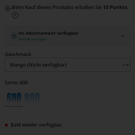
Beim Kauf dieses Produkts erhalten Sie
10 Punkte
.
Im Abonnement verfügbar
Details anzeigen
auswählen
Geschmack
Sorte: 600
600
800
(Diese Option ist zurzeit nicht verfügbar.)
(Diese Option ist zurzeit nicht verfügbar.)
Bald wieder verfügbar.