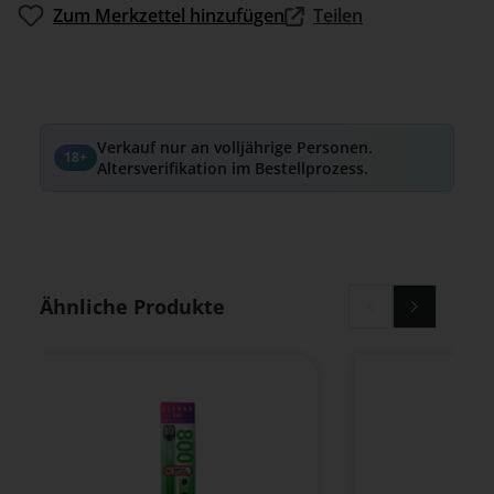
Zum Merkzettel hinzufügen
Teilen
Verkauf nur an volljährige Personen.
18+
Altersverifikation im Bestellprozess.
Produktgalerie überspringen
Ähnliche Produkte