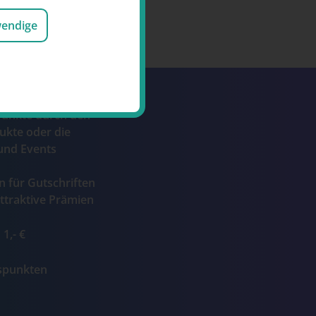
wendige
Punkte durch den
ukte oder die
und Events
n für Gutschriften
ttraktive Prämien
1,- €
ospunkten