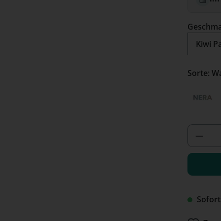
Geschm
Sorte
Nera
(Diese
Produ
Sofort