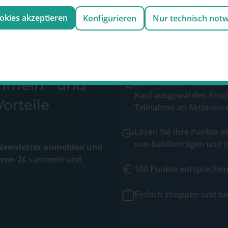
ookies akzeptieren
Konfigurieren
Nur technisch not
ammeln und
Sammeln Sie wertvolle 
Kauf ausgewählter Prod
orteile
Teilnahme an Aktionen 
Lösen Sie Ihre Punkte ei
von Geldbeträgen und a
ewsletter anmelden und
 von 2€
sammeln und
100 Punkte entsprechen 
Einfach shoppen und l