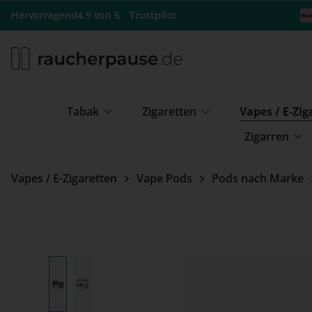
m Hauptinhalt springen
Zur Suche springen
Zur Hauptnavigation springen
★
Hervorragend
4.9 von 5
Trustpilot
Tabak
Zigaretten
Vapes / E-Zi
Zigarren
Vapes / E-Zigaretten
Vape Pods
Pods nach Marke
Bildergalerie überspringen