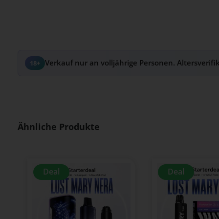
Verkauf nur an volljährige Personen. Altersverifi
18+
Produktgalerie überspringen
Ähnliche Produkte
Deal
Deal