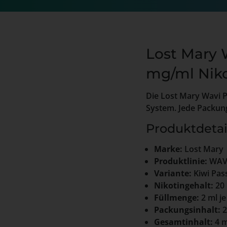
Lost Mary 
mg/ml Niko
Die Lost Mary Wavi P
System. Jede Packung
Produktdetai
Marke:
Lost Mary
Produktlinie:
WAVI
Variante:
Kiwi Pas
Nikotingehalt:
20
Füllmenge:
2 ml j
Packungsinhalt:
2
Gesamtinhalt:
4 m