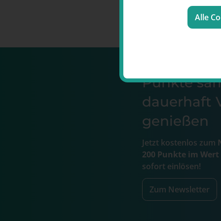
Alle C
Punkte s
dauerhaft V
genießen
Jetzt kostenlos zum
N
200 Punkte im Wert
sofort einlösen!
Zum Newsletter