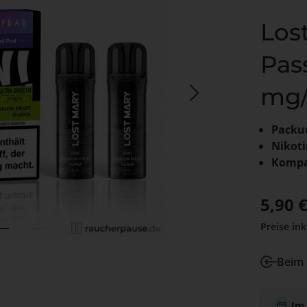
Los
Pass
mg/
Packu
Nikoti
Kompat
Verkaufs
5,90 
Preise ink
Beim 
Im