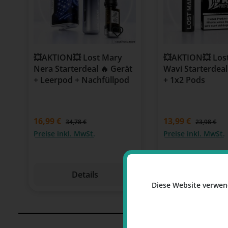
💥AKTION💥 Lost Mary
💥AKTION💥 Los
Nera Starterdeal 🔥 Gerät
Wavi Starterdeal
+ Leerpod + Nachfüllpod
+ 1x2 Pods
16,99 €
13,99 €
34,78 €
23,98 €
Preise inkl. MwSt.
Preise inkl. MwSt.
Details
Detail
Diese Website verwen