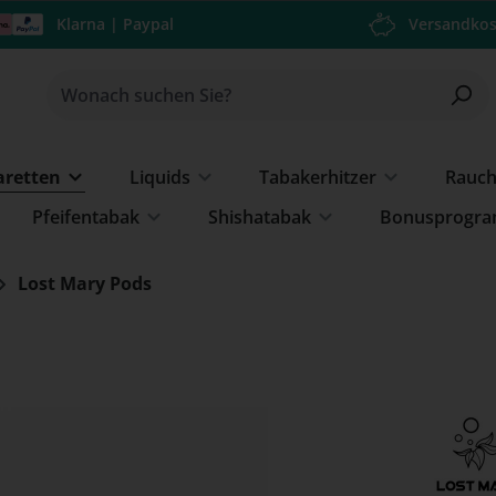
Klarna | Paypal
Versandkos
garetten
Liquids
Tabakerhitzer
Rauc
Pfeifentabak
Shishatabak
Bonusprogr
Lost Mary Pods