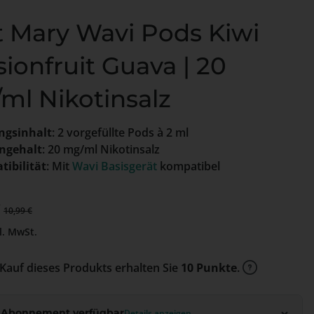
t Mary Wavi Pods Kiwi
ionfruit Guava | 20
ml Nikotinsalz
ngsinhalt
: 2 vorgefüllte Pods à 2 ml
ngehalt
: 20 mg/ml Nikotinsalz
ibilität
: Mit
Wavi Basisgerät
kompatibel
preis:
€
Regulärer Preis:
10,99 €
l. MwSt.
Kauf dieses Produkts erhalten Sie
10 Punkte
.
 Abonnement verfügbar
Details anzeigen