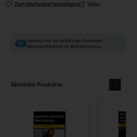
Zum Merkzettel hinzufügen
Teilen
Verkauf nur an volljährige Personen.
18+
Altersverifikation im Bestellprozess.
Produktgalerie überspringen
Ähnliche Produkte