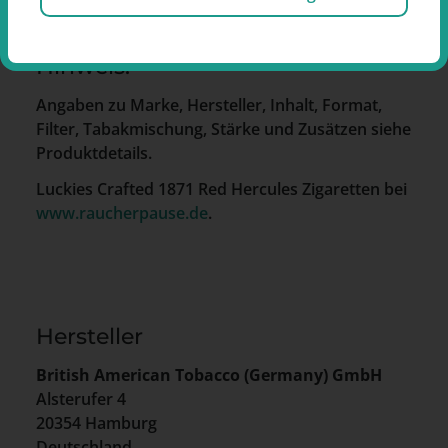
Luckies Crafted 1871 Red Hercules ist eine
Variante der Marke Lucky Strike.
Hinweis:
Angaben zu Marke, Hersteller, Inhalt, Format,
Filter, Tabakmischung, Stärke und Zusätzen siehe
Produktdetails.
Luckies Crafted 1871 Red Hercules Zigaretten bei
www.raucherpause.de
.
Hersteller
British American Tobacco (Germany) GmbH
Alsterufer 4
20354 Hamburg
Deutschland