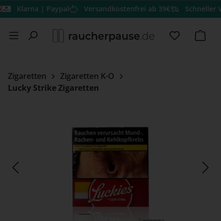
Klarna | Paypal
Versandkostenfrei ab 39€
Schneller Versa
Zum Hauptinhalt springen
Du hast 0 
Ware
Zigaretten
Zigaretten K-O
Lucky Strike Zigaretten
Bildergalerie überspringen