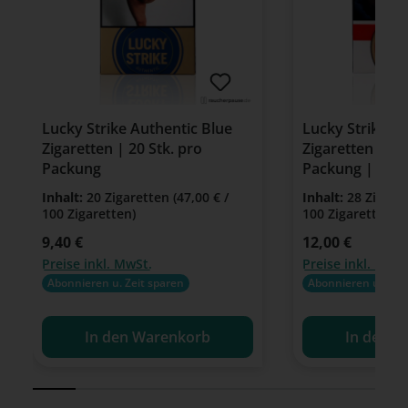
Lucky Strike Authentic Blue
Lucky Strike R
Zigaretten | 20 Stk. pro
Zigaretten | 28
Packung
Packung | King
Inhalt:
20 Zigaretten
(47,00 € /
Inhalt:
28 Zigare
100 Zigaretten)
100 Zigaretten)
Regulärer Preis:
9,40 €
Regulärer Preis:
12,00 €
Preise inkl. MwSt.
Preise inkl. MwSt
Abonnieren u. Zeit sparen
Abonnieren u. Zeit
In den Warenkorb
In den W