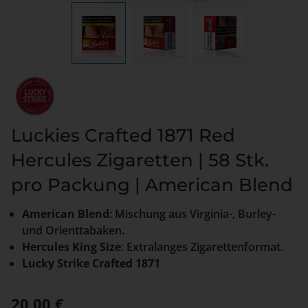
Luckies Crafted 1871 Red
Hercules Zigaretten | 58 Stk.
pro Packung | American Blend
American Blend
: Mischung aus Virginia-, Burley-
und Orienttabaken.
Hercules King Size
: Extralanges Zigarettenformat.
Lucky Strike Crafted 1871
Regulärer Preis:
20,00 €