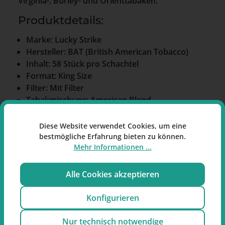
Virginia-, Burley- und Orienttabaken.
Produktdetails:
Marke: Lucky Strike
Hersteller: BAT (British American Tobacco)
Inhalt: 58 Stück pro Schachtel
Format: King Size
Filter: Mit Filter
Tabakmischung: American Blend
Stärke: Stark
Zusätze: Mit Zusätzen
Diese Website verwendet Cookies, um eine
bestmögliche Erfahrung bieten zu können.
Weitere Angaben:
Mehr Informationen ...
Das Hercules-Format bezeichnet die extralange
Alle Cookies akzeptieren
Ausführung dieser Zigaretten. Die Red-Variante
ist als starke Ausführung angegeben.
Konfigurieren
Produktbezeichnung:
Nur technisch notwendige