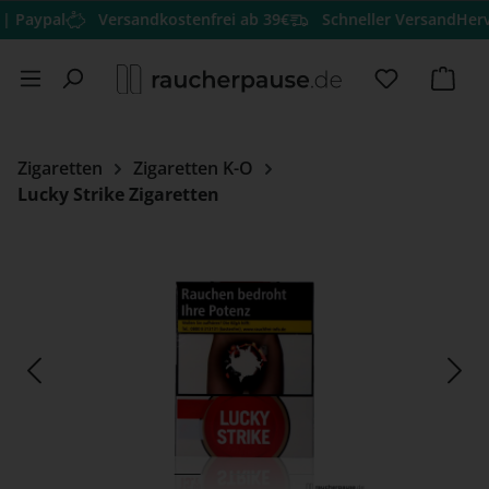
pal
Versandkostenfrei ab 39€
Schneller Versand
Hervorra
Zum Hauptinhalt springen
Du hast 0 
Ware
Zigaretten
Zigaretten K-O
Lucky Strike Zigaretten
Bildergalerie überspringen