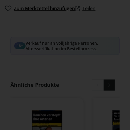
Zum Merkzettel hinzufügen
Teilen
Verkauf nur an volljährige Personen.
18+
Altersverifikation im Bestellprozess.
Produktgalerie überspringen
Ähnliche Produkte