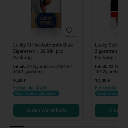
Lucky Strike Authentic Blue
Lucky Strike R
Zigaretten | 20 Stk. pro
Zigaretten | 28
Packung
Packung | King
Inhalt:
20 Zigaretten
(47,00 € /
Inhalt:
28 Zigare
100 Zigaretten)
100 Zigaretten)
Regulärer Preis:
9,40 €
Regulärer Preis:
12,00 €
Preise inkl. MwSt.
Preise inkl. MwSt
Abonnieren u. Zeit sparen
Abonnieren u. Zeit
In den Warenkorb
In den W