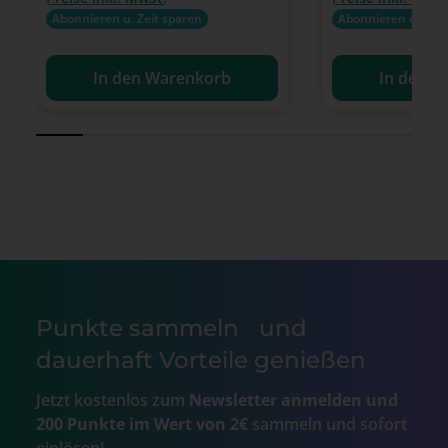
Abonnieren u. Zeit sparen
Abonnieren u. Zeit
In den Warenkorb
In den W
Punkte sammeln und
dauerhaft Vorteile genießen
Jetzt kostenlos zum
Newsletter anmelden und
200 Punkte im Wert von 2€
sammeln und sofort
einlösen!