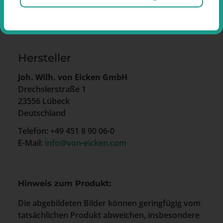
Hersteller
Joh. Wilh. von Eicken GmbH
Drechslerstraße 1
23556 Lübeck
Deutschland
Telefon: +49 451 8 90 06-0
E-Mail:
info@von-eicken.com
Hinweis zum Produkt:
Die abgebildeten Bilder können geringfügig vom
tatsächlichen Produkt abweichen, insbesondere