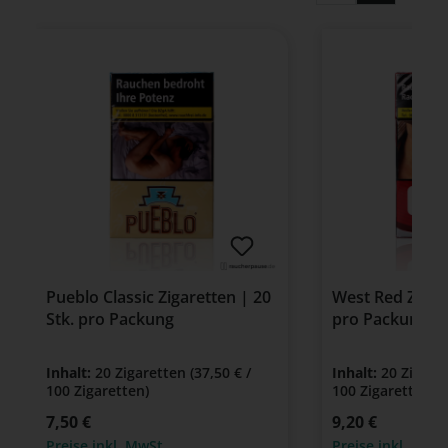
Pueblo Classic Zigaretten | 20
West Red Zigare
Stk. pro Packung
pro Packung
Inhalt:
20 Zigaretten
(37,50 € /
Inhalt:
20 Zigare
100 Zigaretten)
100 Zigaretten)
Regulärer Preis:
7,50 €
Regulärer Preis:
9,20 €
Preise inkl. MwSt.
Preise inkl. MwSt