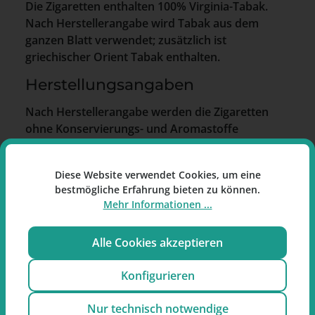
Die Zigaretten enthalten 100% Virginia-Tabak.
Nach Herstellerangabe wird Tabak aus dem
ganzen Blatt verwendet; zusätzlich ist
griechischer Orient Tabak enthalten.
Herstellungsangaben
Nach Herstellerangabe werden die Zigaretten
ohne Konservierungs- und Aromastoffe
hergestellt. Zudem wird auf Tierversuche
verzichtet.
Diese Website verwendet Cookies, um eine
Packungsdesign
bestmögliche Erfahrung bieten zu können.
Mehr Informationen ...
Die Packung ist schlicht gestaltet und trägt die
Manitou Symbolik mit Bezug auf Erde, Wasser,
Alle Cookies akzeptieren
Luft und Feuer.
Konfigurieren
Manitou No.8 Gold Big Pack Zigaretten sind
Filterzigaretten mit braunem Filter und 25 Stück
Nur technisch notwendige
pro Schachtel.