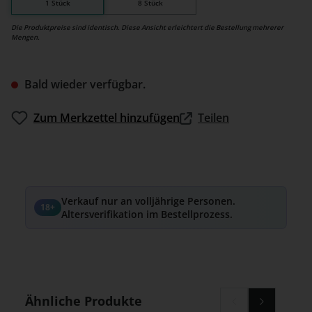
1 Stück
8 Stück
Die Produktpreise sind identisch. Diese Ansicht erleichtert die Bestellung mehrerer
Mengen.
Bald wieder verfügbar.
Zum Merkzettel hinzufügen
Teilen
Verkauf nur an volljährige Personen.
18+
Altersverifikation im Bestellprozess.
Produktgalerie überspringen
Ähnliche Produkte