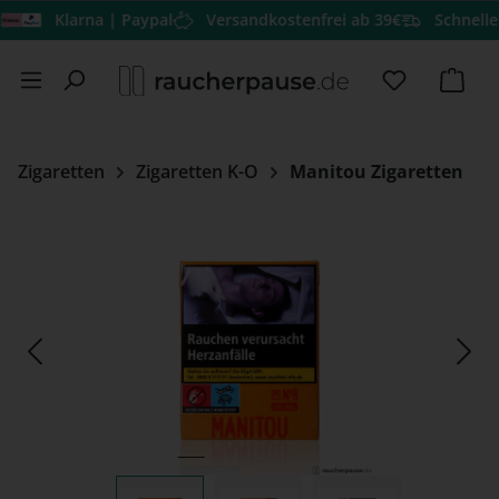
Klarna | Paypal
Versandkostenfrei ab 39€
Schneller Ver
Zum Hauptinhalt springen
Du hast 0 
Ware
Zigaretten
Zigaretten K-O
Manitou Zigaretten
Bildergalerie überspringen