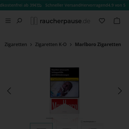
★
nfrei ab 39€
Schneller Versand
Hervorragend
4.9 von 5
Trustp
Zum Hauptinhalt springen
Du hast 0 
Ware
Zigaretten
Zigaretten K-O
Marlboro Zigaretten
Bildergalerie überspringen