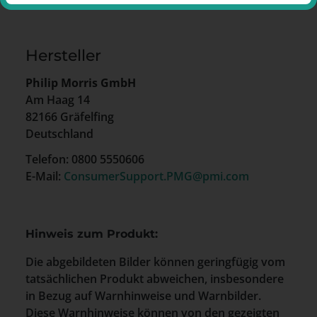
Hersteller
Philip Morris GmbH
Am Haag 14
82166 Gräfelfing
Deutschland
Telefon: 0800 5550606
E-Mail:
ConsumerSupport.PMG@pmi.com
Hinweis zum Produkt:
Die abgebildeten Bilder können geringfügig vom
tatsächlichen Produkt abweichen, insbesondere
in Bezug auf Warnhinweise und Warnbilder.
Diese Warnhinweise können von den gezeigten