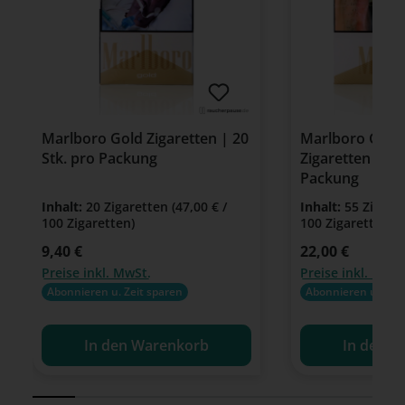
Marlboro Gold Zigaretten | 20
Marlboro Gold
Stk. pro Packung
Zigaretten | 55
Packung
Inhalt:
20 Zigaretten
(47,00 € /
Inhalt:
55 Zigare
100 Zigaretten)
100 Zigaretten)
Regulärer Preis:
9,40 €
Regulärer Preis:
22,00 €
Preise inkl. MwSt.
Preise inkl. MwSt
Abonnieren u. Zeit sparen
Abonnieren u. Zeit
In den Warenkorb
In den W