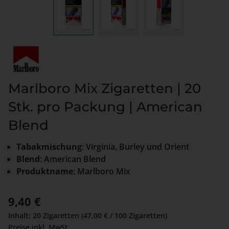
Marlboro Mix Zigaretten | 20
Stk. pro Packung | American
Blend
Tabakmischung
: Virginia, Burley und Orient
Blend
: American Blend
Produktname
: Marlboro Mix
Regulärer Preis:
9,40 €
Inhalt:
20 Zigaretten
(47,00 € / 100 Zigaretten)
Preise inkl. MwSt.