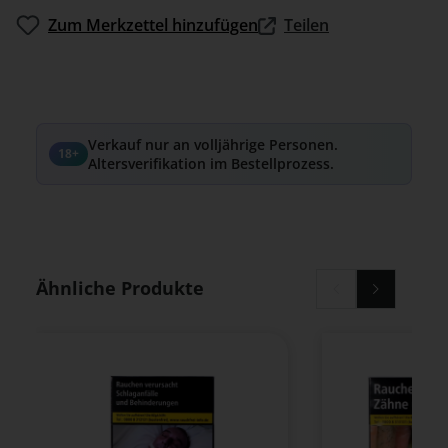
Zum Merkzettel hinzufügen
Teilen
Verkauf nur an volljährige Personen.
18+
Altersverifikation im Bestellprozess.
Produktgalerie überspringen
Ähnliche Produkte