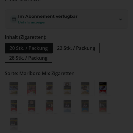
Im Abonnement verfügbar
Details anzeigen
Inhalt (Zigaretten):
20 Stk. / Packung
22 Stk. / Packung
28 Stk. / Packung
Sorte: Marlboro Mix Zigaretten
Marlboro Crafted Gold Zigaretten
Marlboro Crafted Red Zigaretten
Marlboro Gold Long Zigaretten
Marlboro Gold Softpack Ziga
Marlboro Gold Zigare
Marlboro Mix
Marlboro Red Long Zigaretten
Marlboro Red Softpack Zigaretten
Marlboro Red Zigaretten
Marlboro Silver Blue Zigarett
Marlboro Simply Blue
Marlboro Sim
Marlboro White Zigaretten