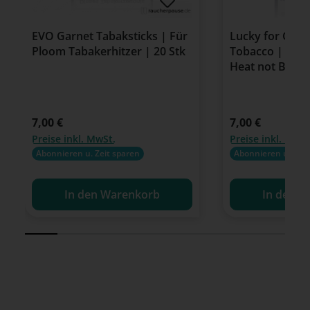
EVO Garnet Tabaksticks | Für
Lucky for Glo 
Ploom Tabakerhitzer | 20 Stk
Tobacco | 20 T
Heat not Burn
Regulärer Preis:
7,00 €
Regulärer Preis:
7,00 €
Preise inkl. MwSt.
Preise inkl. MwSt
Abonnieren u. Zeit sparen
Abonnieren u. Zeit
In den Warenkorb
In den W