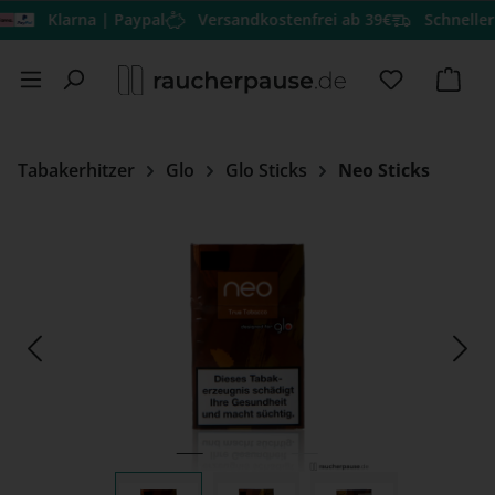
Klarna | Paypal
Versandkostenfrei ab 39€
Schneller Vers
Zum Hauptinhalt springen
Du hast 0 
Ware
Tabakerhitzer
Glo
Glo Sticks
Neo Sticks
Bildergalerie überspringen