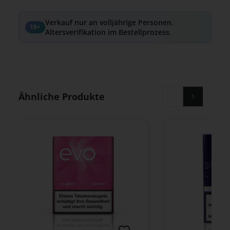
Verkauf nur an volljährige Personen.
18+
Altersverifikation im Bestellprozess.
Produktgalerie überspringen
Ähnliche Produkte