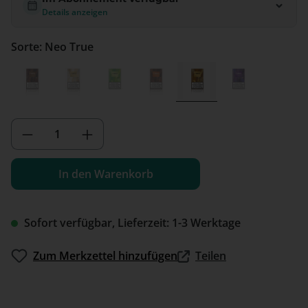
Details anzeigen
Sorte: Neo True
Neo Classic
Neo Gold
Neo Green
Neo Rich
Neo True
Neo Violet
Produkt Anzahl: Gib den gewünschten We
In den Warenkorb
Sofort verfügbar, Lieferzeit: 1-3 Werktage
Zum Merkzettel hinzufügen
Teilen