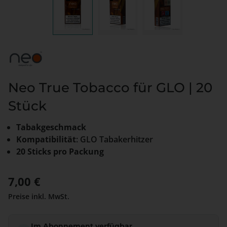
Neo True Tobacco für GLO | 20
Stück
Tabakgeschmack
Kompatibilität
: GLO Tabakerhitzer
20 Sticks pro Packung
Regulärer Preis:
7,00 €
Preise inkl. MwSt.
Im Abonnement verfügbar