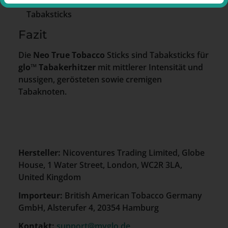
1 x Packung
Neo True Tobacco
– 20
Tabaksticks
Fazit
Die
Neo True Tobacco
Sticks sind Tabaksticks für
glo™ Tabakerhitzer
mit mittlerer Intensität und
nussigen, gerösteten sowie cremigen
Tabaknoten.
Hersteller:
Nicoventures Trading Limited, Globe
House, 1 Water Street, London, WC2R 3LA,
United Kingdom
Importeur:
British American Tobacco Germany
GmbH, Alsterufer 4, 20354 Hamburg
Kontakt:
support@myglo.de