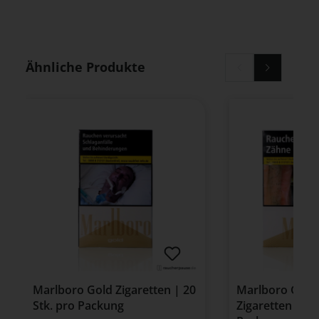
Produktgalerie überspringen
Ähnliche Produkte
Marlboro Gold Zigaretten | 20
Marlboro Gold
Stk. pro Packung
Zigaretten | 55