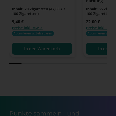
Packung
Inhalt:
20 Zigaretten
(47,00 € /
Inhalt:
55 Zigare
100 Zigaretten)
100 Zigaretten)
Regulärer Preis:
9,40 €
Regulärer Preis:
22,00 €
Preise inkl. MwSt.
Preise inkl. MwSt
Abonnieren u. Zeit sparen
Abonnieren u. Zeit
In den Warenkorb
In den W
Punkte sammeln und