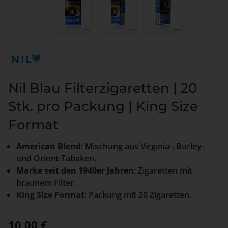
Nil Blau Filterzigaretten | 20
Stk. pro Packung | King Size
Format
American Blend
: Mischung aus Virginia-, Burley-
und Orient-Tabaken.
Marke seit den 1940er Jahren
: Zigaretten mit
braunem Filter.
King Size Format
: Packung mit 20 Zigaretten.
Regulärer Preis:
10,00 €