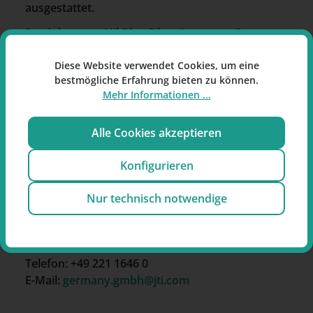
ausgestattet.
Produktname: Nil Blau Filterzigaretten. Format:
King Size.
Diese Website verwendet Cookies, um eine
Erhältlich bei raucherpause.de.
bestmögliche Erfahrung bieten zu können.
Mehr Informationen ...
Alle Cookies akzeptieren
Hersteller
Konfigurieren
JTI Germany GmbH
Nur technisch notwendige
Peter-Huppertz-Straße 11
51063 Köln
Deutschland
Telefon: +49 221 1646 0
E-Mail:
germany.gmbh@jti.com