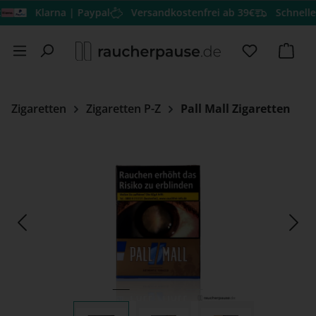
Klarna | Paypal
Versandkostenfrei ab 39€
Schneller Ver
Zum Hauptinhalt springen
Du hast 0 
Ware
Zigaretten
Zigaretten P-Z
Pall Mall Zigaretten
Bildergalerie überspringen