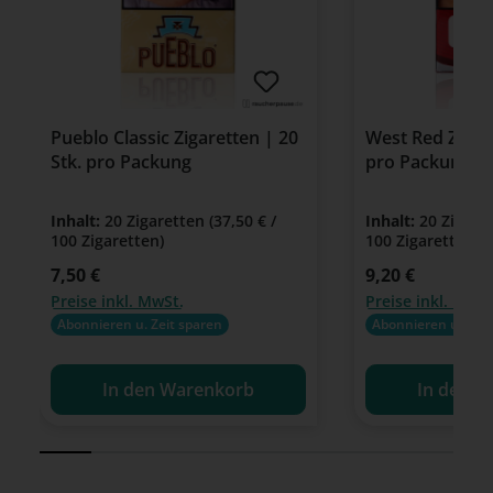
Pueblo Classic Zigaretten | 20
West Red Zigare
Stk. pro Packung
pro Packung
Inhalt:
20 Zigaretten
(37,50 € /
Inhalt:
20 Zigare
100 Zigaretten)
100 Zigaretten)
Regulärer Preis:
7,50 €
Regulärer Preis:
9,20 €
Preise inkl. MwSt.
Preise inkl. MwSt
Abonnieren u. Zeit sparen
Abonnieren u. Zeit
In den Warenkorb
In den W