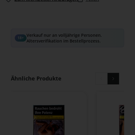
Verkauf nur an volljährige Personen.
18+
Altersverifikation im Bestellprozess.
Produktgalerie überspringen
Ähnliche Produkte