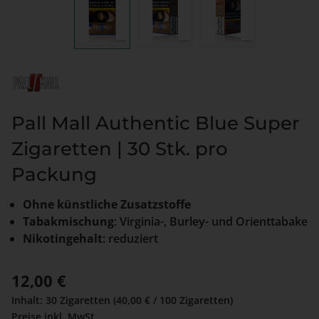
Pall Mall Authentic Blue Super
Zigaretten | 30 Stk. pro
Packung
Ohne künstliche Zusatzstoffe
Tabakmischung
: Virginia-, Burley- und Orienttabake
Nikotingehalt
: reduziert
Regulärer Preis:
12,00 €
Inhalt:
30 Zigaretten
(40,00 € / 100 Zigaretten)
Preise inkl. MwSt.