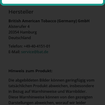
Hersteller
British American Tobacco (Germany) GmbH
Alsterufer 4
20354 Hamburg
Deutschland
Telefon: +49-40-4151-01
E-Mail:
service@bat.de
Hinweis zum Produkt:
Die abgebildeten Bilder können geringfügig vom
tatsächlichen Produkt abweichen, insbesondere
in Bezug auf Warnhinweise und Warnbilder.
Diese Warnhinweise können von den gezeigten
Darstellungen abweichen, worauf wir leider