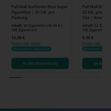
Pall Mall Authentic Blue Super
Pall Mall Blue 
Zigaretten | 30 Stk. pro
22 Stk. pro Pac
Packung
Size | America
Inhalt:
30 Zigaretten
(40,00 € /
Inhalt:
22 Zigare
100 Zigaretten)
100 Zigaretten)
Regulärer Preis:
12,00 €
Regulärer Preis:
9,30 €
Preise inkl. MwSt.
Preise inkl. MwSt
Abonnieren u. Zeit sparen
Abonnieren u. Zeit
In den Warenkorb
In den W