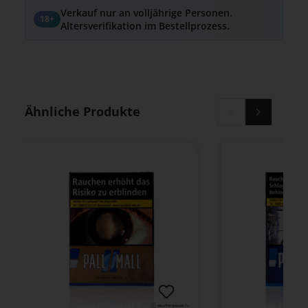
Verkauf nur an volljährige Personen.
18+
Altersverifikation im Bestellprozess.
Produktgalerie überspringen
Ähnliche Produkte