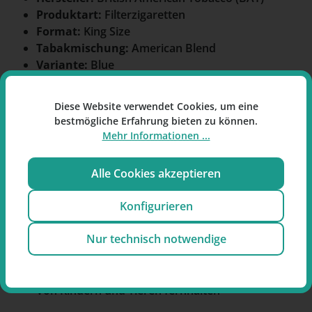
Produktart:
Filterzigaretten
Format:
King Size
Tabakmischung:
American Blend
Variante:
Blue
Packungsfarbe:
Blau
Zusätze:
mit Zusätzen
Diese Website verwendet Cookies, um eine
Inhalt:
60 Stück
bestmögliche Erfahrung bieten zu können.
Emissionswerte:
ca. 6 mg Teer, 0,5 mg Nikotin,
Mehr Informationen ...
7 mg Kohlenmonoxid pro Zigarette
Alle Cookies akzeptieren
Anwendungshinweise
Bitte beachten Sie die Anwendungshinweise des
Konfigurieren
Herstellers.
Nur technisch notwendige
Sicherheitshinweise
Nur gemäß Herstellerangaben verwenden
Von Kindern und Tieren fernhalten