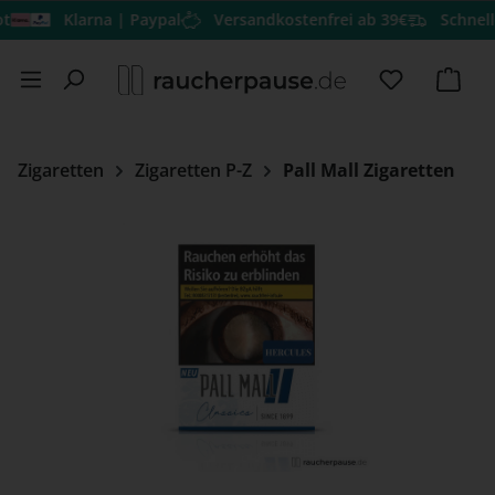
Klarna | Paypal
Versandkostenfrei ab 39€
Schneller Ve
Zum Hauptinhalt springen
Du hast 0 
Ware
Zigaretten
Zigaretten P-Z
Pall Mall Zigaretten
Bildergalerie überspringen