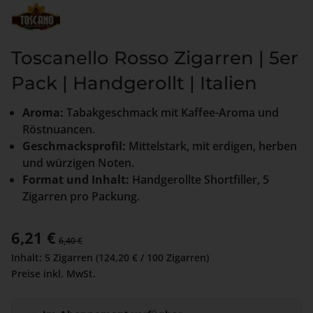
Toscanello Rosso Zigarren | 5er
Pack | Handgerollt | Italien
Aroma:
Tabakgeschmack mit Kaffee-Aroma und
Röstnuancen.
Geschmacksprofil:
Mittelstark, mit erdigen, herben
und würzigen Noten.
Format und Inhalt:
Handgerollte Shortfiller, 5
Zigarren pro Packung.
Verkaufspreis:
6,21 €
Regulärer Preis:
6,40 €
Inhalt:
5 Zigarren
(124,20 € / 100 Zigarren)
Preise inkl. MwSt.