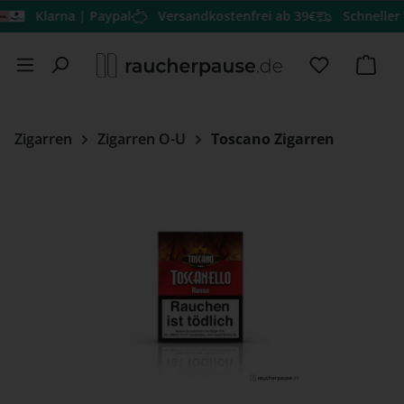
Klarna | Paypal
Versandkostenfrei ab 39€
Schneller Vers
Zum Hauptinhalt springen
Du hast 0 
Ware
Zigarren
Zigarren O-U
Toscano Zigarren
Bildergalerie überspringen