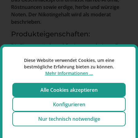
Röstnuancen sowie erdige, herbe und würzige
Noten. Der Nikotingehalt wird als moderat
beschrieben.
Produkteigenschaften:
Die Zigarren sind rauchfertig angeschnitten. Der
Zugwiderstand und der Abbrand werden als
Diese Website verwendet Cookies, um eine
gleichmäßig beschrieben.
bestmögliche Erfahrung bieten zu können.
Besonderheiten:
Mehr Informationen ...
Kaffee-Aroma
Alle Cookies akzeptieren
Handgerollt aus Tabak
Rauchfertig angeschnitten
Konfigurieren
Verpackung mit 5 Zigarren
Toscanello Rosso Zigarren im Shortfiller-Format
Nur technisch notwendige
mit Herkunft Italien.