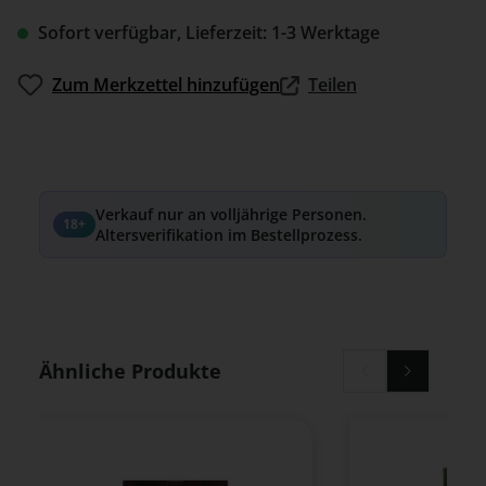
Sofort verfügbar, Lieferzeit: 1-3 Werktage
Zum Merkzettel hinzufügen
Teilen
Verkauf nur an volljährige Personen.
18+
Altersverifikation im Bestellprozess.
Produktgalerie überspringen
Ähnliche Produkte