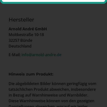
Hersteller
Arnold André GmbH
Moltkestraße 10-18
32257 Bünde
Deutschland
E-Mail:
info@arnold-andre.de
Hinweis zum Produkt:
Die abgebildeten Bilder können geringfügig vom
tatsächlichen Produkt abweichen, insbesondere
in Bezug auf Warnhinweise und Warnbilder.
Diese Warnhinweise können von den gezeigten
Darstellungen abweichen, worauf wir leider