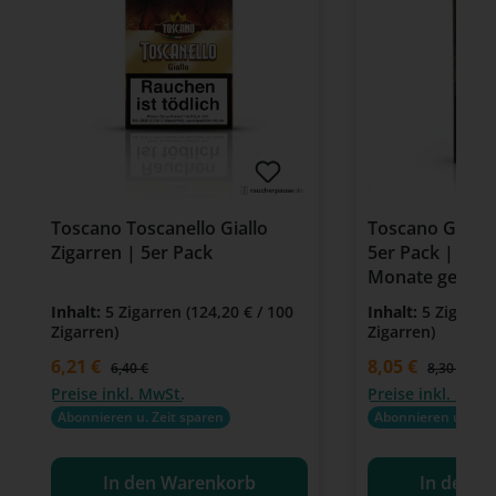
Toscano Toscanello Giallo
Toscano Gariba
Zigarren | 5er Pack
5er Pack | Figu
Monate gereift
Inhalt:
5 Zigarren
(124,20 € / 100
Inhalt:
5 Zigarre
Zigarren)
Zigarren)
Verkaufspreis:
6,21 €
Verkaufspreis:
8,05 €
Regulärer Preis:
Regulärer P
6,40 €
8,30 €
Preise inkl. MwSt.
Preise inkl. MwSt
Abonnieren u. Zeit sparen
Abonnieren u. Zeit
In den Warenkorb
In den W