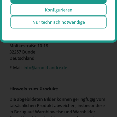
Konfigurieren
Nur technisch notwendige
Hersteller
Arnold André GmbH
Moltkestraße 10-18
32257 Bünde
Deutschland
E-Mail:
info@arnold-andre.de
Hinweis zum Produkt:
Die abgebildeten Bilder können geringfügig vom
tatsächlichen Produkt abweichen, insbesondere
in Bezug auf Warnhinweise und Warnbilder.