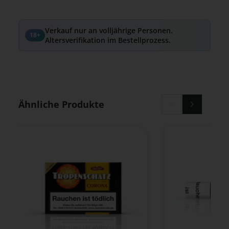
Verkauf nur an volljährige Personen.
18+
Altersverifikation im Bestellprozess.
Produktgalerie überspringen
Ähnliche Produkte