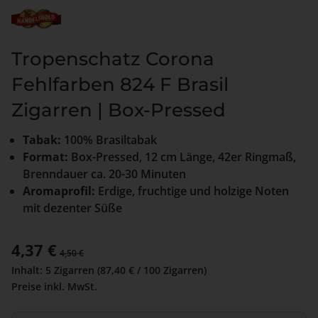
Tropenschatz Corona
Fehlfarben 824 F Brasil
Zigarren | Box-Pressed
Tabak:
100% Brasiltabak
Format:
Box-Pressed, 12 cm Länge, 42er Ringmaß,
Brenndauer ca. 20-30 Minuten
Aromaprofil:
Erdige, fruchtige und holzige Noten
mit dezenter Süße
Verkaufspreis:
4,37 €
Regulärer Preis:
4,50 €
Inhalt:
5 Zigarren
(87,40 € / 100 Zigarren)
Preise inkl. MwSt.