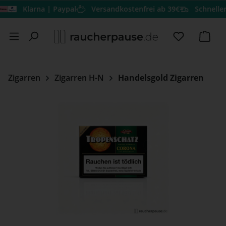
Klarna | Paypal
Versandkostenfrei ab 39€
Schneller Ve
Zum Hauptinhalt springen
Du hast 0 
Ware
Zigarren
Zigarren H-N
Handelsgold Zigarren
Bildergalerie überspringen