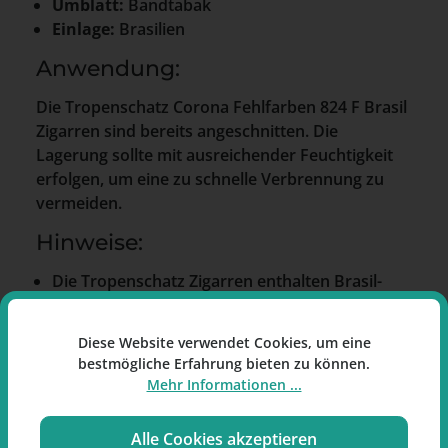
Umblatt:
Bandtabak
Einlage:
Brasilien
Anwendung:
Die Tropenschatz Corona Fehlfarben 824 F Brasil
Zigarren sind bereits angeschnitten. Die
Lagerung sollte mit ausreichender Feuchtigkeit
erfolgen, um eine zu schnelle Verbrennung zu
vermeiden.
Hinweise:
Die Tropenschatz Zigarren enthalten Brasil-
Tabake.
Verpackung und Warnhinweise können
Diese Website verwendet Cookies, um eine
abweichen.
bestmögliche Erfahrung bieten zu können.
Mehr Informationen ...
Die
Tropenschatz Corona Fehlfarben 824 F
Brasil Zigarren
werden in einer Kiste mit 50
Stück angeboten.
Alle Cookies akzeptieren