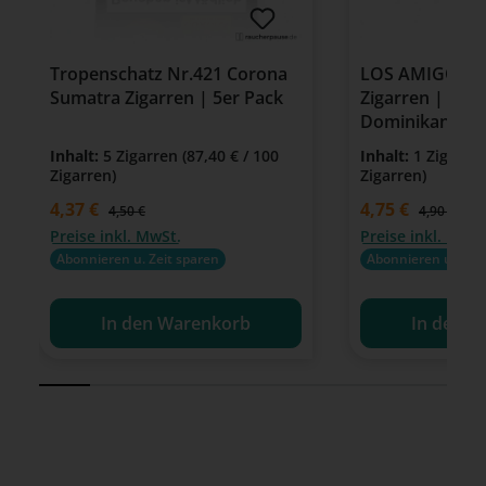
Tropenschatz Nr.421 Corona
LOS AMIGOS Ch
Sumatra Zigarren | 5er Pack
Zigarren | Villi
Dominikanisch
Inhalt:
5 Zigarren
(87,40 € / 100
Inhalt:
1 Zigarre
Zigarren)
Zigarren)
Verkaufspreis:
4,37 €
Verkaufspreis:
4,75 €
Regulärer Preis:
Regulärer P
4,50 €
4,90 €
Preise inkl. MwSt.
Preise inkl. MwSt
Abonnieren u. Zeit sparen
Abonnieren u. Zeit
In den Warenkorb
In den W