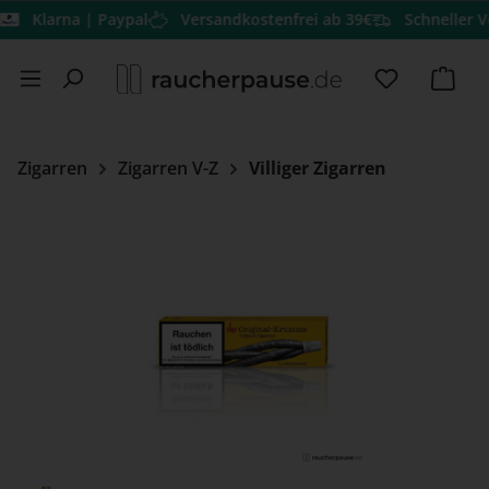
larna | Paypal
Versandkostenfrei ab 39€
Schneller Versa
Zum Hauptinhalt springen
Du hast 0 
Ware
Zigarren
Zigarren V-Z
Villiger Zigarren
Bildergalerie überspringen