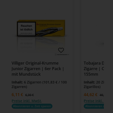
Villiger Original-Krumme
Tobajara Delga
Junior Zigarren | 6er Pack |
Zigarre | Coro
mit Mundstück
155mm
Inhalt:
6 Zigarren
(101,83 € / 100
Inhalt:
20 Zigaril
Zigarren)
Zigarillos)
Verkaufspreis:
6,11 €
Verkaufspreis:
44,62 €
Regulärer Preis:
Regulärer
6,30 €
46,00 €
Preise inkl. MwSt.
Preise inkl. MwSt
Abonnieren u. Zeit sparen
Abonnieren u. Zeit