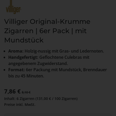
Villiger Original-Krumme
Zigarren | 6er Pack | mit
Mundstück
Aroma:
Holzig-nussig mit Gras- und Ledernoten.
Handgefertigt:
Geflochtene Culebras mit
angegebenem Zugwiderstand.
Format:
6er Packung mit Mundstück, Brenndauer
bis zu 45 Minuten.
Verkaufspreis:
7,86 €
Regulärer Preis:
8,10 €
Inhalt:
6 Zigarren
(131,00 € / 100 Zigarren)
Preise inkl. MwSt.