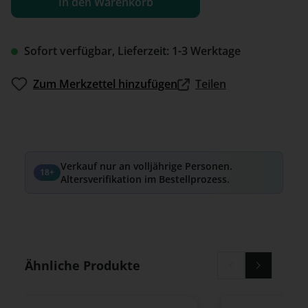
In den Warenkorb
Sofort verfügbar, Lieferzeit: 1-3 Werktage
Zum Merkzettel hinzufügen
Teilen
Verkauf nur an volljährige Personen.
18+
Altersverifikation im Bestellprozess.
Produktgalerie überspringen
Ähnliche Produkte