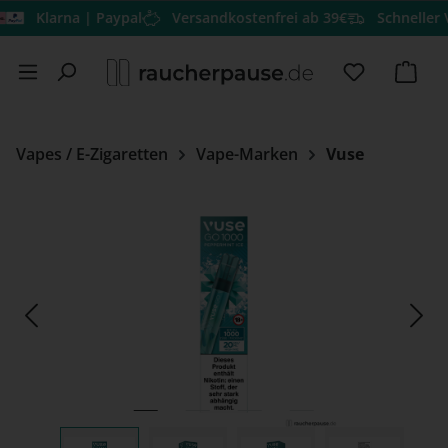
Klarna | Paypal
Versandkostenfrei ab 39€
Schneller Vers
Zum Hauptinhalt springen
Du hast 0 
Ware
Vapes / E-Zigaretten
Vape-Marken
Vuse
Bildergalerie überspringen