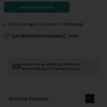
In den Warenkorb
Sofort verfügbar, Lieferzeit: 1-3 Werktage
Zum Merkzettel hinzufügen
Teilen
Verkauf nur an volljährige Personen.
18+
Altersverifikation im Bestellprozess.
Produktgalerie überspringen
Ähnliche Produkte