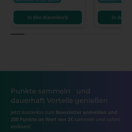
In den Warenkorb
In den W
Punkte sammeln und
dauerhaft Vorteile genießen
Jetzt kostenlos zum
Newsletter anmelden und
200 Punkte im Wert von 2€
sammeln und sofort
einlösen!