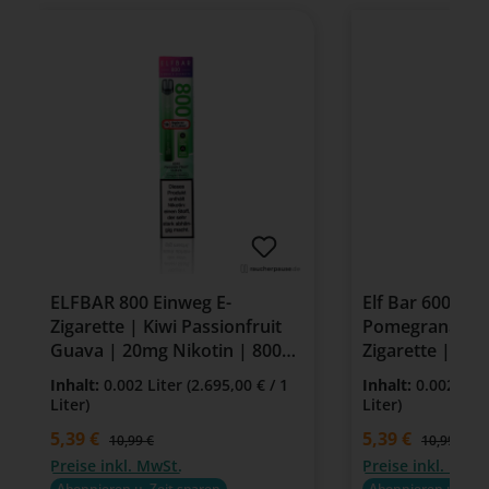
ELFBAR 800 Einweg E-
Elf Bar 600 Wa
Zigarette | Kiwi Passionfruit
Pomegranate |
Guava | 20mg Nikotin | 800
Zigarette | 20
Züge
Inhalt:
0.002 Liter
(2.695,00 € / 1
Inhalt:
0.002 Lit
Liter)
Liter)
Verkaufspreis:
5,39 €
Verkaufspreis:
5,39 €
Regulärer Preis:
Regulärer P
10,99 €
10,99 €
Preise inkl. MwSt.
Preise inkl. MwSt
Abonnieren u. Zeit sparen
Abonnieren u. Zeit