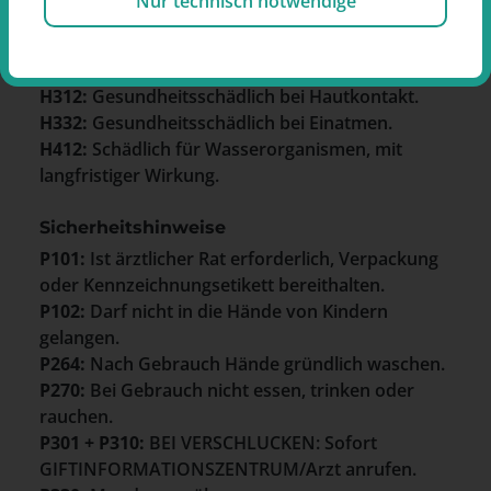
Nur technisch notwendige
Gefahrenhinweise
H301:
Giftig bei Verschlucken.
H312:
Gesundheitsschädlich bei Hautkontakt.
H332:
Gesundheitsschädlich bei Einatmen.
H412:
Schädlich für Wasserorganismen, mit
langfristiger Wirkung.
Sicherheitshinweise
P101:
Ist ärztlicher Rat erforderlich, Verpackung
oder Kennzeichnungsetikett bereithalten.
P102:
Darf nicht in die Hände von Kindern
gelangen.
P264:
Nach Gebrauch Hände gründlich waschen.
P270:
Bei Gebrauch nicht essen, trinken oder
rauchen.
P301 + P310:
BEI VERSCHLUCKEN: Sofort
GIFTINFORMATIONSZENTRUM/Arzt anrufen.