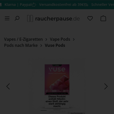
rna | Paypal
Versandkostenfrei ab 39€
Schneller Versand
Zum Hauptinhalt springen
Du hast 0 
Ware
Vapes / E-Zigaretten
Vape Pods
Pods nach Marke
Vuse Pods
Bildergalerie überspringen