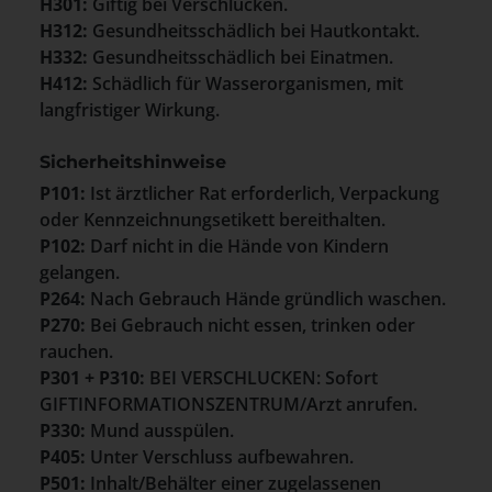
H301:
Giftig bei Verschlucken.
H312:
Gesundheitsschädlich bei Hautkontakt.
H332:
Gesundheitsschädlich bei Einatmen.
H412:
Schädlich für Wasserorganismen, mit
langfristiger Wirkung.
Sicherheitshinweise
P101:
Ist ärztlicher Rat erforderlich, Verpackung
oder Kennzeichnungsetikett bereithalten.
P102:
Darf nicht in die Hände von Kindern
gelangen.
P264:
Nach Gebrauch Hände gründlich waschen.
P270:
Bei Gebrauch nicht essen, trinken oder
rauchen.
P301 + P310:
BEI VERSCHLUCKEN: Sofort
GIFTINFORMATIONSZENTRUM/Arzt anrufen.
P330:
Mund ausspülen.
P405:
Unter Verschluss aufbewahren.
P501:
Inhalt/Behälter einer zugelassenen