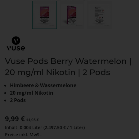
Vuse Pods Berry Watermelon |
20 mg/ml Nikotin | 2 Pods
Himbeere & Wassermelone
20 mg/ml Nikotin
2 Pods
Verkaufspreis:
9,99 €
Regulärer Preis:
11,95 €
Inhalt:
0.004 Liter
(2.497,50 € / 1 Liter)
Preise inkl. MwSt.