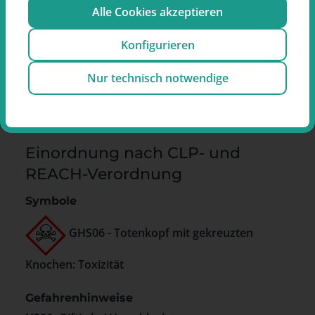
Alle Cookies akzeptieren
House, 1 Water Street, London, WC2R 3LA,
United Kingdom
Konfigurieren
Importeur:
BAT Germany GmbH, Alsterufer 4,
20354 Hamburg
Nur technisch notwendige
Kontakt:
info.de@vuse.com
Einordnung nach CLP- und
REACH-Verordnung
Symbole
GHS06 - Totenkopf mit gekreuzten
Knochen: Toxizität
Gefahrenhinweise