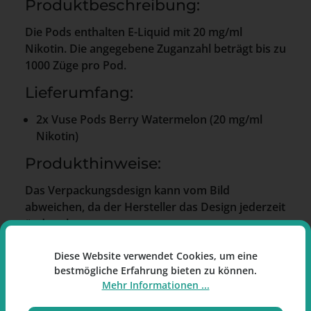
Produktbeschreibung:
Die Pods enthalten E-Liquid mit 20 mg/ml
Nikotin. Die angegebene Zuganzahl beträgt bis zu
1000 Züge pro Pod.
Lieferumfang:
2x Vuse Pods Berry Watermelon (20 mg/ml
Nikotin)
Produkthinweise:
Das Verpackungsdesign kann vom Bild
abweichen, da der Hersteller das Design jederzeit
ändern kann.
Diese Website verwendet Cookies, um eine
bestmögliche Erfahrung bieten zu können.
Mehr Informationen ...
Hersteller:
Nicoventures Trading Limited, Globe