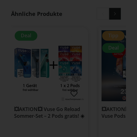
Produktgalerie überspringen
Ähnliche Produkte
Deal
Tipp
Deal
💥AKTION💥 Vuse Go Reload
💥AKTION💥 3 f
Sommer-Set – 2 Pods gratis! ☀️
Vuse Pods frei