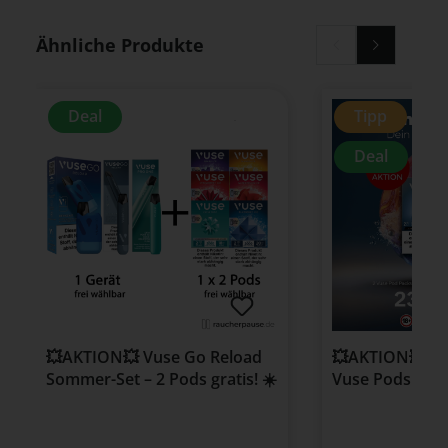
Produktgalerie überspringen
Ähnliche Produkte
Deal
Tipp
Deal
💥AKTION💥 Vuse Go Reload
💥AKTION💥 3 f
Sommer-Set – 2 Pods gratis! ☀️
Vuse Pods frei