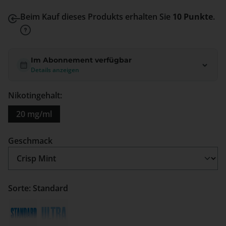
Beim Kauf dieses Produkts erhalten Sie
10 Punkte
.
Im Abonnement verfügbar
Details anzeigen
Nikotingehalt:
20 mg/ml
auswählen
Geschmack
Sorte: Standard
Standard
Ultra
(Diese Option ist zurzeit nicht verfügbar.)