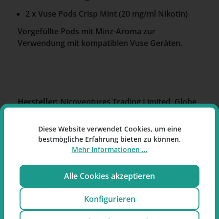
2 x Vuse Pods Crisp Mint (20 mg/ml Nikotin)
Vorgefüllte Pods mit Minz-Aroma zur
Verwendung mit kompatiblen Vuse Geräten.
Hersteller:
Nicoventures Trading Limited, Globe
House, 1 Water Street, London, WC2R 3LA,
United Kingdom
Diese Website verwendet Cookies, um eine
bestmögliche Erfahrung bieten zu können.
Importeur:
BAT Germany GmbH, Alsterufer 4,
Mehr Informationen ...
20354 Hamburg
Kontakt:
info.de@vuse.com
Alle Cookies akzeptieren
Konfigurieren
Einordnung nach CLP- und