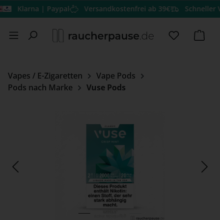
Klarna | Paypal
Versandkostenfrei ab 39€
Schneller Versa
Zum Hauptinhalt springen
Du hast 0 
Ware
Vapes / E-Zigaretten
Vape Pods
Pods nach Marke
Vuse Pods
Bildergalerie überspringen