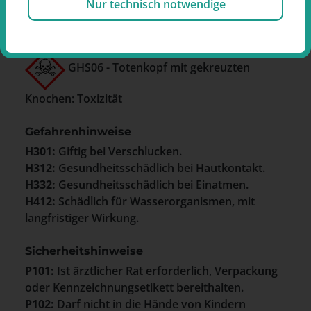
Nur technisch notwendige
REACH-Verordnung
Symbole
GHS06 - Totenkopf mit gekreuzten
Knochen: Toxizität
Gefahrenhinweise
H301:
Giftig bei Verschlucken.
H312:
Gesundheitsschädlich bei Hautkontakt.
H332:
Gesundheitsschädlich bei Einatmen.
H412:
Schädlich für Wasserorganismen, mit
langfristiger Wirkung.
Sicherheitshinweise
P101:
Ist ärztlicher Rat erforderlich, Verpackung
oder Kennzeichnungsetikett bereithalten.
P102:
Darf nicht in die Hände von Kindern