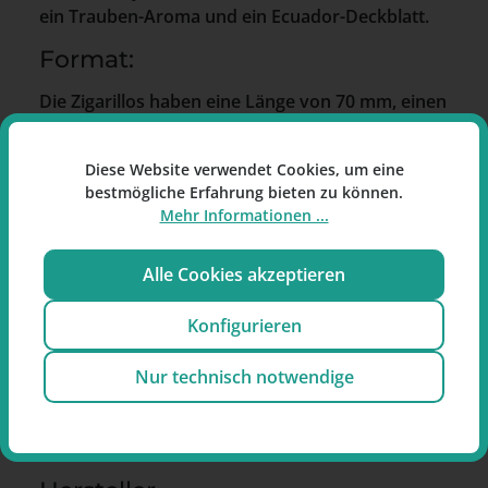
ein Trauben-Aroma und ein Ecuador-Deckblatt.
Format:
Die Zigarillos haben eine Länge von 70 mm, einen
Durchmesser von 7,4 mm und ein Ringmaß von
19.
Diese Website verwendet Cookies, um eine
bestmögliche Erfahrung bieten zu können.
Besonderheiten:
Mehr Informationen ...
Trauben-Aroma
Ecuador-Deckblatt
Alle Cookies akzeptieren
Mit Filter
Shortfiller-Konstruktion
Konfigurieren
Packungsinhalt: 20 Zigarillos.
Nur technisch notwendige