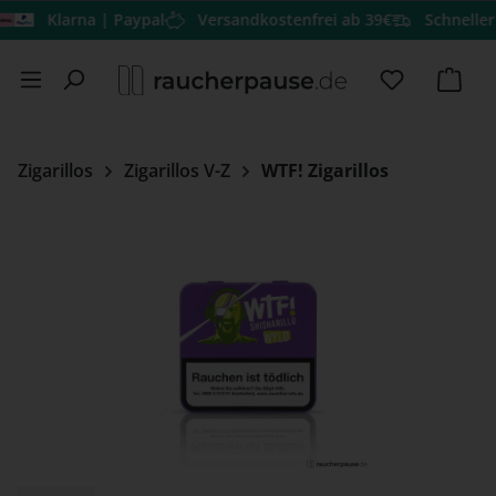
Klarna | Paypal
Versandkostenfrei ab 39€
Schneller Vers
Zum Hauptinhalt springen
Du hast 0 
Ware
Zigarillos
Zigarillos V-Z
WTF! Zigarillos
Bildergalerie überspringen