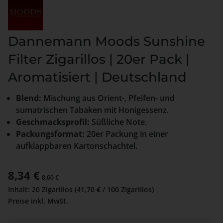
Dannemann Moods Sunshine
Filter Zigarillos | 20er Pack |
Aromatisiert | Deutschland
Blend:
Mischung aus Orient-, Pfeifen- und
sumatrischen Tabaken mit Honigessenz.
Geschmacksprofil:
Süßliche Note.
Packungsformat:
20er Packung in einer
aufklappbaren Kartonschachtel.
Verkaufspreis:
8,34 €
Regulärer Preis:
8,60 €
Inhalt:
20 Zigarillos
(41,70 € / 100 Zigarillos)
Preise inkl. MwSt.