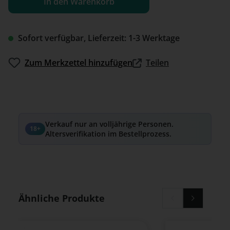
In den Warenkorb
Sofort verfügbar, Lieferzeit: 1-3 Werktage
Zum Merkzettel hinzufügen
Teilen
Verkauf nur an volljährige Personen.
18+
Altersverifikation im Bestellprozess.
Produktgalerie überspringen
Ähnliche Produkte