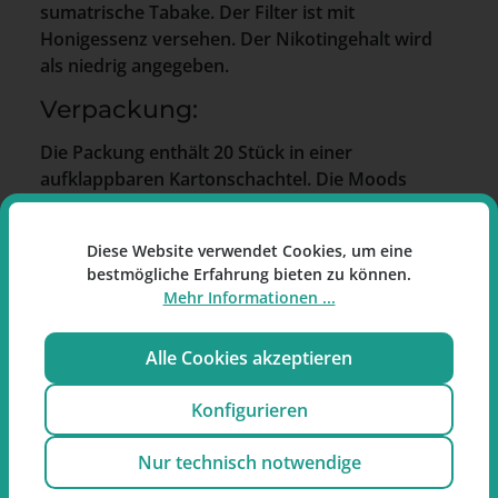
sumatrische Tabake. Der Filter ist mit
Honigessenz versehen. Der Nikotingehalt wird
als niedrig angegeben.
Verpackung:
Die Packung enthält 20 Stück in einer
aufklappbaren Kartonschachtel. Die Moods
Sunshine Filter waren ursprünglich als Moods
Sweets bekannt.
Diese Website verwendet Cookies, um eine
Besonderheiten:
bestmögliche Erfahrung bieten zu können.
Mehr Informationen ...
Filterzigarillos im Cigarillo-Format
Tabakmischung mit Orient-, Pfeifen- und
Alle Cookies akzeptieren
Sumatra-Tabaken
Filter mit Honigessenz
Konfigurieren
Aufklappbare Kartonschachtel
Nur technisch notwendige
Moods Sunshine Filter Zigarillos von
Dannemann, 20er Packung.