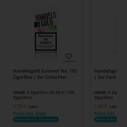
Handelsgold Summer No. 192
Handelsgold Cig
Zigarillos | 5er Schachtel
| 5er Pack | 
Inhalt:
5 Zigarillos
(35,00 € / 100
Inhalt:
5 Zigarill
Zigarillos)
Zigarillos)
Verkaufspreis:
1,75 €
Verkaufspreis:
1,84 €
Regulärer Preis:
Regulärer P
1,80 €
1,90 €
Preise inkl. MwSt.
Preise inkl. MwSt
Abonnieren u. Zeit sparen
Abonnieren u. Zeit