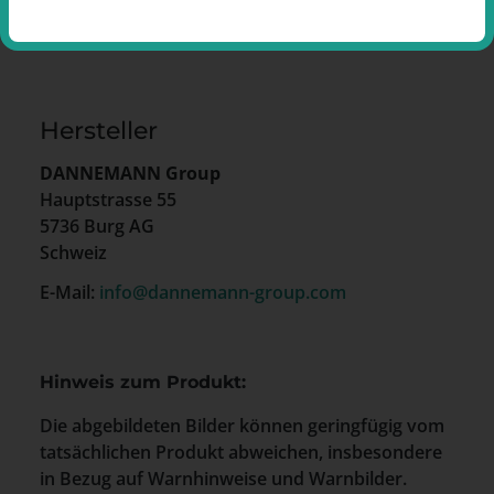
Hersteller
DANNEMANN Group
Hauptstrasse 55
5736 Burg AG
Schweiz
E-Mail:
info@dannemann-group.com
Hinweis zum Produkt:
Die abgebildeten Bilder können geringfügig vom
tatsächlichen Produkt abweichen, insbesondere
in Bezug auf Warnhinweise und Warnbilder.