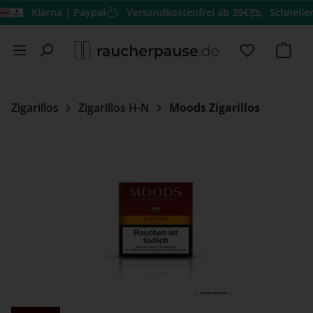
Klarna | Paypal
Versandkostenfrei ab 39€
Schneller Ver
Zum Hauptinhalt springen
Du hast 0 
Ware
Zigarillos
Zigarillos H-N
Moods Zigarillos
Bildergalerie überspringen