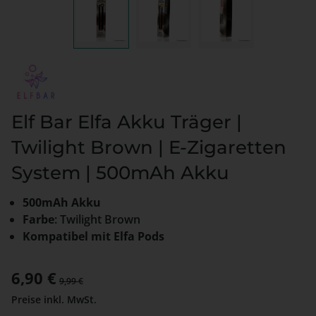
Elf Bar Elfa Akku Träger |
Twilight Brown | E-Zigaretten
System | 500mAh Akku
500mAh Akku
Farbe
: Twilight Brown
Kompatibel mit Elfa Pods
Verkaufspreis:
6,90 €
Regulärer Preis:
9,99 €
Preise inkl. MwSt.