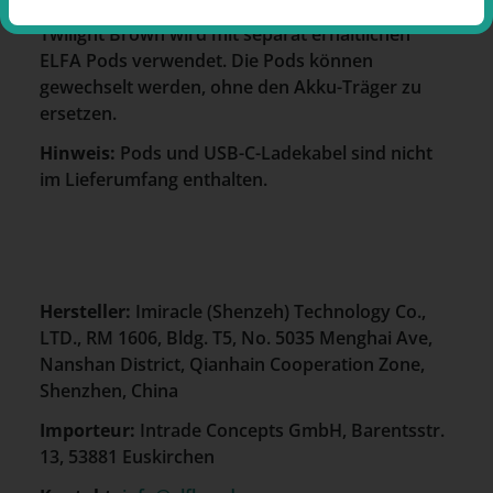
Der
Elf Bar Elfa Akku-Träger
in der Farbe
Twilight Brown wird mit separat erhältlichen
ELFA Pods verwendet. Die Pods können
gewechselt werden, ohne den Akku-Träger zu
ersetzen.
Hinweis:
Pods und USB-C-Ladekabel sind nicht
im Lieferumfang enthalten.
Hersteller:
Imiracle (Shenzeh) Technology Co.,
LTD., RM 1606, Bldg. T5, No. 5035 Menghai Ave,
Nanshan District, Qianhain Cooperation Zone,
Shenzhen, China
Importeur:
Intrade Concepts GmbH, Barentsstr.
13, 53881 Euskirchen