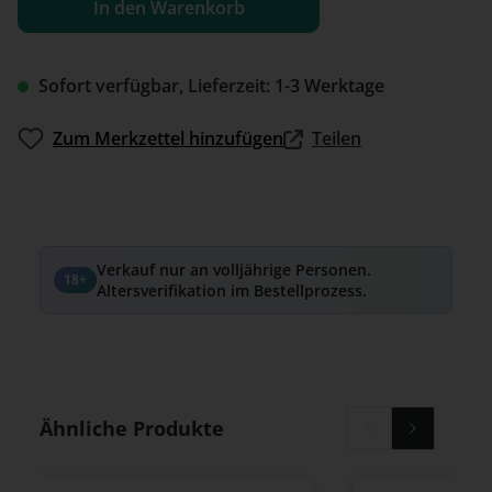
In den Warenkorb
Sofort verfügbar, Lieferzeit: 1-3 Werktage
Zum Merkzettel hinzufügen
Teilen
Verkauf nur an volljährige Personen.
18+
Altersverifikation im Bestellprozess.
Produktgalerie überspringen
Ähnliche Produkte