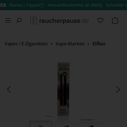
Klarna | Paypal
Versandkostenfrei ab 39€
Schneller Vers
Zum Hauptinhalt springen
Du hast 0 
Ware
Vapes / E-Zigaretten
Vape-Marken
Elfbar
Bildergalerie überspringen