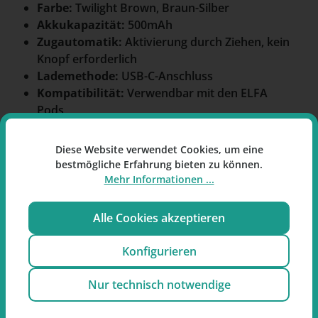
Farbe:
Twilight Brown, Braun-Silber
Akkukapazität:
500mAh
Zugautomatik:
Aktivierung durch Ziehen, kein
Knopf erforderlich
Lademethode:
USB-C-Anschluss
Kompatibilität:
Verwendbar mit den ELFA
Pods
Nachhaltigkeit:
Wiederverwendbares System
Sicherheitsfunktionen:
Kindersicherung
Diese Website verwendet Cookies, um eine
durch dreifache Zugaktivierung
bestmögliche Erfahrung bieten zu können.
LED-Ring:
Anzeige des Akkustands durch
Mehr Informationen ...
integriertes LED-Licht
Abmessungen:
Kompaktes, leichtes Design
Alle Cookies akzeptieren
Lieferumfang:
1x Elfa Akku (500mAh),
Gebrauchsanleitung
Konfigurieren
Weitere Angaben zum Elf Bar
Nur technisch notwendige
Elfa Akku-Träger Twilight Brown