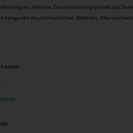
ollständig aus Zellulose. Die Gummierung besteht aus Dextr
en Kategorien
Raucherbedarf
und
Blättchen, Filter und meh
rf GmbH
h
line.de
kt: