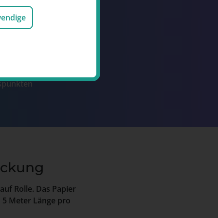
und Events
wendige
n für Gutschriften
ttraktive Prämien
1,- €
ospunkten
Packung
auf Rolle. Das Papier
 5 Meter Länge pro