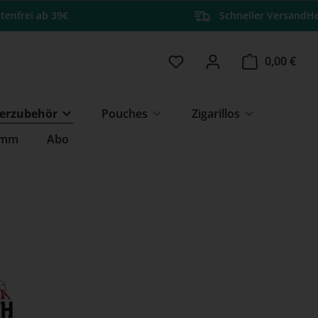
tenfrei ab 39€
Schneller Versand
He
Du hast 0 Produkte auf 
Ware
0,00 €
erzubehör
Pouches
Zigarillos
amm
Abo