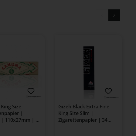
King Size
Gizeh Black Extra Fine
enpapier |
King Size Slim |
| 110x27mm | 32
Zigarettenpapier | 34
en
Blättchen