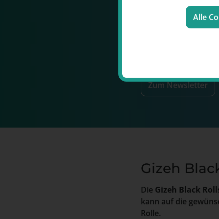
genießen
Alle C
Jetzt kostenlos zum
N
200 Punkte im Wert
sofort einlösen!
Zum Newsletter
Gizeh Blac
Die
Gizeh Black Rol
kann auf die gewüns
Rolle.