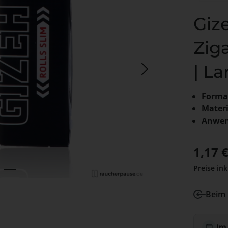
Giz
Zig
| L
Forma
Materi
Anwen
Verkaufs
1,17 
Preise ink
Beim 
Im