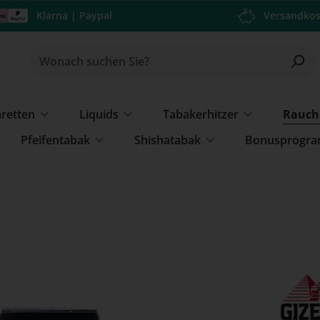
Klarna | Paypal
Versandkos
aretten
Liquids
Tabakerhitzer
Rauch
Pfeifentabak
Shishatabak
Bonusprogr