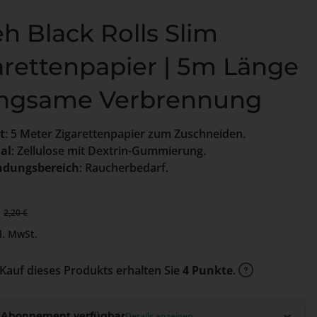
eh Black Rolls Slim
arettenpapier | 5m Länge
angsame Verbrennung
t
: 5 Meter Zigarettenpapier zum Zuschneiden.
al
: Zellulose mit Dextrin-Gummierung.
dungsbereich
: Raucherbedarf.
preis:
€
Regulärer Preis:
2,20 €
l. MwSt.
Kauf dieses Produkts erhalten Sie
4 Punkte
.
 Abonnement verfügbar
Details anzeigen