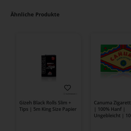
Produktgalerie überspringen
Ähnliche Produkte
Gizeh Black Rolls Slim +
Canuma Zigarett
Tips | 5m King Size Papier
| 100% Hanf |
Ungebleicht | 1
Blättchen