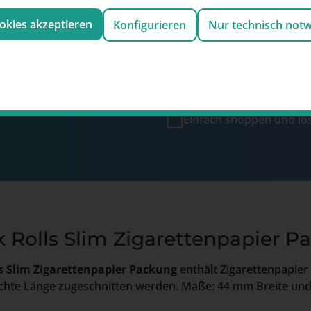
Teilnahme an Aktionen 
ookies akzeptieren
Konfigurieren
Nur technisch not
Lösen Sie Ihre Punkte ei
von Geldbeträgen und a
ewsletter anmelden und
 von 2€
sammeln und
100 Punkte entsprechen 
Einfach shoppen und l
k Rolls Slim Zigarettenpapier 
ls Slim Zigarettenpapier Packung
enthält Zigarettenpapier 
chte Länge zugeschnitten werden. Maße: 44 mm Breite und