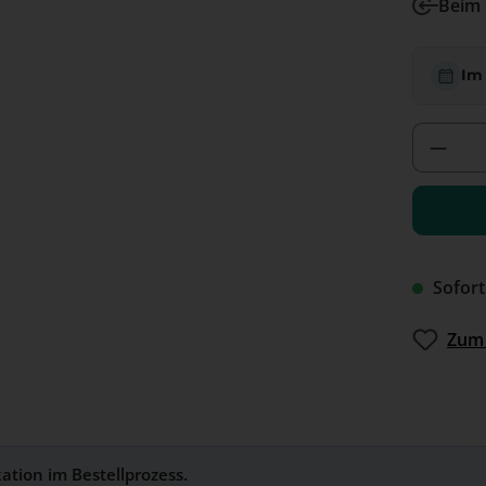
Beim 
Im
Produ
Sofort
Zum 
kation im Bestellprozess.