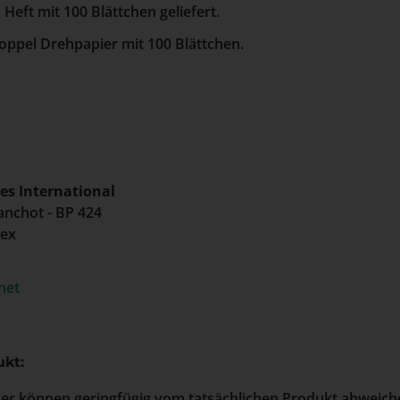
Heft mit 100 Blättchen geliefert.
oppel Drehpapier mit 100 Blättchen.
es International
anchot - BP 424
dex
net
kt:
der können geringfügig vom tatsächlichen Produkt abweich