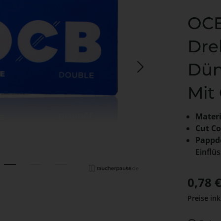
OCB
Dre
Dün
Mit
Materi
Cut Co
Pappd
Einflü
Verkaufs
0,78 
Preise ink