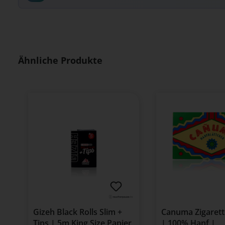
Produktgalerie überspringen
Ähnliche Produkte
Gizeh Black Rolls Slim +
Canuma Zigarett
Tips | 5m King Size Papier
| 100% Hanf |