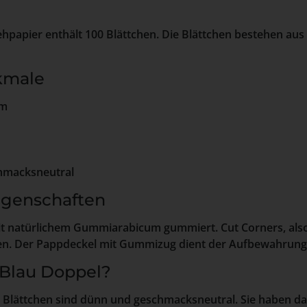
g
papier enthält 100 Blättchen. Die Blättchen bestehen aus 
kmale
mm
macksneutral
igenschaften
mit natürlichem Gummiarabicum gummiert. Cut Corners, als
en. Der Pappdeckel mit Gummizug dient der Aufbewahrung 
Blau Doppel?
 Blättchen sind dünn und geschmacksneutral. Sie haben d