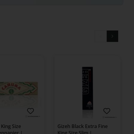
King Size
Gizeh Black Extra Fine
enpapier |
King Size Slim |