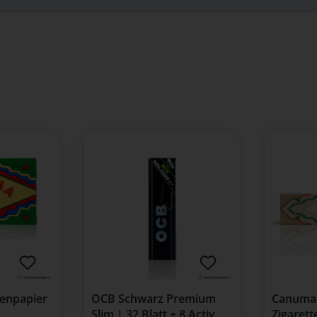
enpapier
OCB Schwarz Premium
Canuma 
Slim | 32 Blatt + 8 Activ
Zigarett