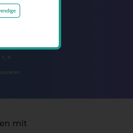
Punkte durch den
wendige
ukte oder die
und Events
n für Gutschriften
ttraktive Prämien
1,- €
ospunkten
hen mit