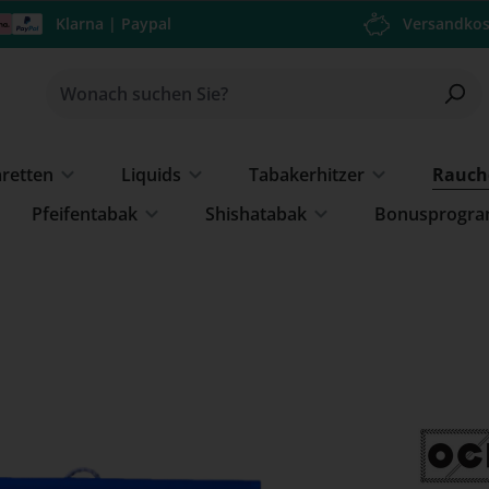
Klarna | Paypal
Versandkos
aretten
Liquids
Tabakerhitzer
Rauch
Pfeifentabak
Shishatabak
Bonusprogr