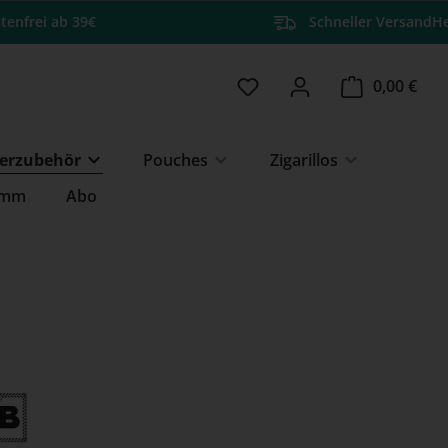
tenfrei ab 39€
Schneller Versand
He
Du hast 0 Produkte auf 
Ware
0,00 €
erzubehör
Pouches
Zigarillos
amm
Abo