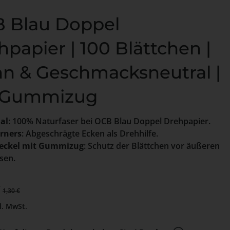
 Blau Doppel
hpapier | 100 Blättchen |
n & Geschmacksneutral |
 Gummizug
al
: 100% Naturfaser bei OCB Blau Doppel Drehpapier.
rners
: Abgeschrägte Ecken als Drehhilfe.
eckel mit Gummizug
: Schutz der Blättchen vor äußeren
ssen.
preis:
€
Regulärer Preis:
1,30 €
l. MwSt.