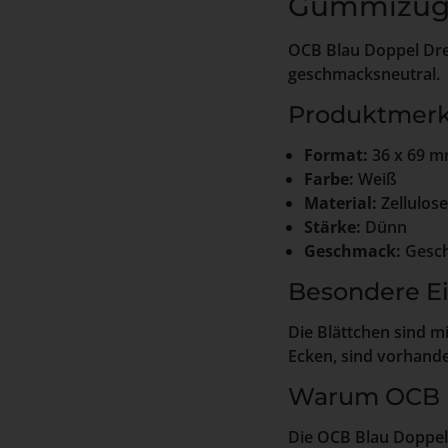
Gummizu
OCB Blau Doppel Dreh
geschmacksneutral.
Produktmer
Format:
36 x 69 
Farbe:
Weiß
Material:
Zellulose
Stärke:
Dünn
Geschmack:
Gesch
Besondere E
Die Blättchen sind 
Ecken, sind vorhand
Warum OCB 
Die OCB Blau Doppel