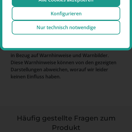
E-Mail:
contact@ocb.net
Konfigurieren
Nur technisch notwendige
Hinweis zum Produkt:
Die abgebildeten Bilder können geringfügig vom
tatsächlichen Produkt abweichen, insbesondere
in Bezug auf Warnhinweise und Warnbilder.
Diese Warnhinweise können von den gezeigten
Darstellungen abweichen, worauf wir leider
keinen Einfluss haben.
Häufig gestellte Fragen zum
Produkt