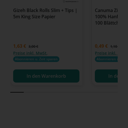
Gizeh Black Rolls Slim + Tips |
Canuma Zigaret
5m King Size Papier
100% Hanf | Un
100 Blättchen
Verkaufspreis:
1,63 €
Verkaufspreis:
0,49 €
Regulärer Preis:
Regulärer P
3,00 €
1,10 €
Preise inkl. MwSt.
Preise inkl. MwSt
Abonnieren u. Zeit sparen
Abonnieren u. Zeit
In den Warenkorb
In den W