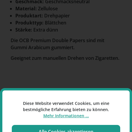
Geschmack:
Geschmacksneutral
Material:
Zellulose
Produktart:
Drehpapier
Produkttyp:
Blättchen
Stärke:
Extra dünn
Die OCB Premium Double Papers sind mit
Gummi Arabicum gummiert.
Geeignet zum manuellen Drehen von Zigaretten.
Hersteller
Diese Website verwendet Cookies, um eine
Republic Technologies International
bestmögliche Erfahrung bieten zu können.
3750 avenue Julien Panchot - BP 424
Mehr Informationen ...
66004 Perpignan Cedex
Frankreich
Alle Cookies akzeptieren