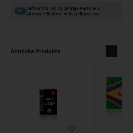
Verkauf nur an volljährige Personen.
18+
Altersverifikation im Bestellprozess.
Produktgalerie überspringen
Ähnliche Produkte