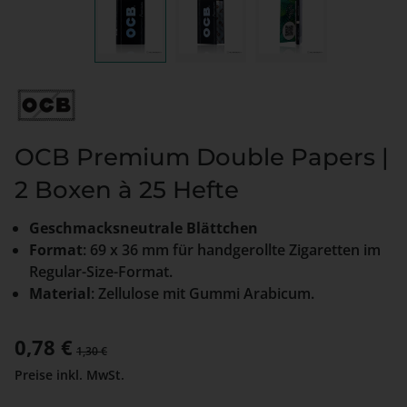
OCB Premium Double Papers |
2 Boxen à 25 Hefte
Geschmacksneutrale Blättchen
Format
: 69 x 36 mm für handgerollte Zigaretten im
Regular-Size-Format.
Material
: Zellulose mit Gummi Arabicum.
Verkaufspreis:
0,78 €
Regulärer Preis:
1,30 €
Preise inkl. MwSt.