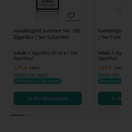
Handelsgold Summer No. 192
Handelsgold Cig
Zigarillos | 5er Schachtel
| 5er Pack | 
Inhalt:
5 Zigarillos
(35,00 € / 100
Inhalt:
5 Zigarill
Zigarillos)
Zigarillos)
Verkaufspreis:
1,75 €
Verkaufspreis:
1,84 €
Regulärer Preis:
Regulärer P
1,80 €
1,90 €
Preise inkl. MwSt.
Preise inkl. MwSt
Abonnieren u. Zeit sparen
Abonnieren u. Zeit
In den Warenkorb
In den W