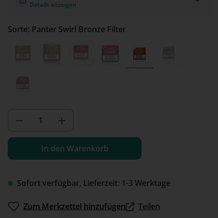
Details anzeigen
Sorte: Panter Swirl Bronze Filter
Panter Desert
Panter Desert Filter
Panter Red
Panter Red Filter
Panter Swirl Bronze F
Panter Swirl 
(Diese Option i
Panter Swirl Red Filter
Produkt Anzahl: Gib den gewünschten We
In den Warenkorb
Sofort verfügbar, Lieferzeit: 1-3 Werktage
Zum Merkzettel hinzufügen
Teilen