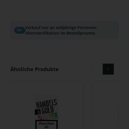
Verkauf nur an volljährige Personen.
18+
Altersverifikation im Bestellprozess.
Produktgalerie überspringen
Ähnliche Produkte