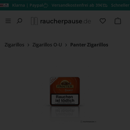
Klarna | Paypal
Versandkostenfrei ab 39€
Schneller Ver
Zum Hauptinhalt springen
Du hast 0 
Ware
Zigarillos
Zigarillos O-U
Panter Zigarillos
Bildergalerie überspringen