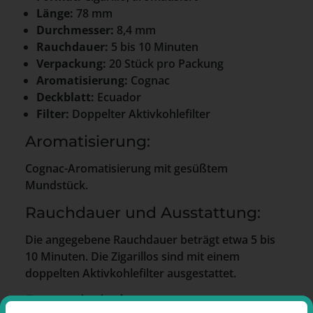
Länge:
78 mm
Durchmesser:
8,4 mm
Rauchdauer:
5 bis 10 Minuten
Verpackung:
20 Stück pro Packung
Aromatisierung:
Cognac
Deckblatt:
Ecuador
Filter:
Doppelter Aktivkohlefilter
Aromatisierung:
Cognac-Aromatisierung mit gesüßtem
Mundstück.
Rauchdauer und Ausstattung:
Die angegebene Rauchdauer beträgt etwa 5 bis
10 Minuten. Die Zigarillos sind mit einem
doppelten Aktivkohlefilter ausgestattet.
Besonderheiten: