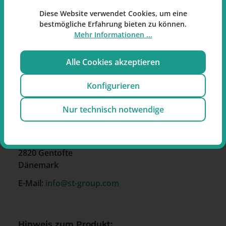
Metalldose
Diese Website verwendet Cookies, um eine
Gesüßtes Mundstück
bestmögliche Erfahrung bieten zu können.
Deckblatt aus Ecuador
Mehr Informationen ...
20 Stück pro Packung
Alle Cookies akzeptieren
Konfigurieren
Hersteller
Nur technisch notwendige
Scandinavian Tobacco Group A/S
Sandtoften 9
2820 Gentofte
Dänemark
E-Mail:
info@st-group.com
Hinweis zum Produkt: