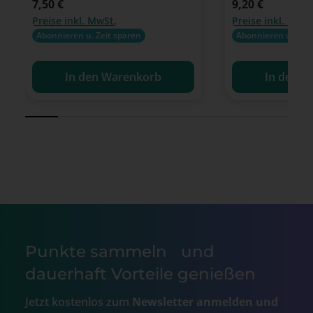
Regulärer Preis:
7,50 €
Regulärer Preis:
9,20 €
Preise inkl. MwSt.
Preise inkl. MwSt
Abonnieren u. Zeit sparen
Abonnieren u. Zeit
In den Warenkorb
In den W
Punkte sammeln und
dauerhaft Vorteile genießen
Jetzt kostenlos zum
Newsletter anmelden und