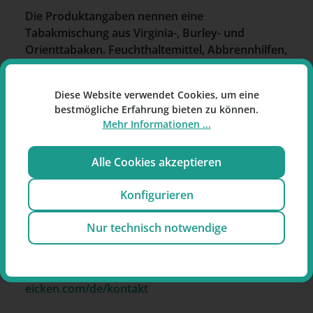
Die Produktangaben nennen eine
Tabakmischung aus Virginia-, Burley- und
Orienttabaken. Feuchthaltemittel, Abbrennhilfen,
Aromen und Konservierungsstoffe sind laut
Angabe nicht enthalten.
Diese Website verwendet Cookies, um eine
bestmögliche Erfahrung bieten zu können.
Mehr Informationen ...
Alle Cookies akzeptieren
Hersteller
Konfigurieren
Johann Wilhelm von Eicken GmbH
Drechslerstr. 1–3
Nur technisch notwendige
23556 Lübeck
Deutschland
Kontaktformular:
https://www.von-
eicken.com/de/kontakt