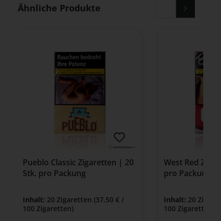
Produktgalerie überspringen
Ähnliche Produkte
Pueblo Classic Zigaretten | 20
West Red Zigare
Stk. pro Packung
pro Packung
Inhalt:
20 Zigaretten
(37,50 € /
Inhalt:
20 Zigare
100 Zigaretten)
100 Zigaretten)