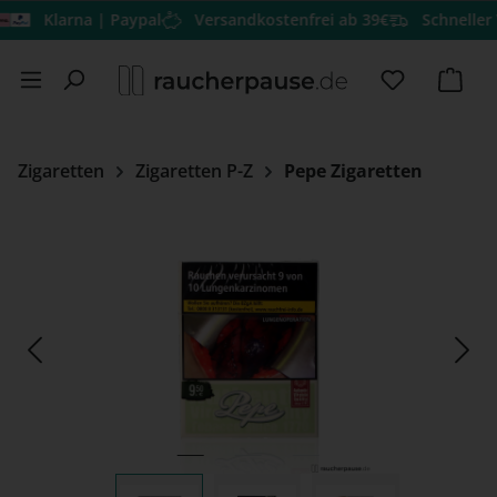
Klarna | Paypal
Versandkostenfrei ab 39€
Schneller Vers
Zum Hauptinhalt springen
Du hast 0 
Ware
Zigaretten
Zigaretten P-Z
Pepe Zigaretten
Bildergalerie überspringen