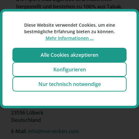
hergestellt und bestehen zu 100% aus Tabak.
Verpackung und Warnhinweise können
abweichen.
Diese Website verwendet Cookies, um eine
bestmögliche Erfahrung bieten zu können.
Pipers Club Cigars Cherry/Red Zigarillos
Mehr Informationen ...
enthalten Pfeifentabak mit Kirsch-Aroma und ein
gesüßtes Mundstück.
Alle Cookies akzeptieren
Konfigurieren
Nur technisch notwendige
Hersteller
Joh. Wilh. von Eicken GmbH
Drechslerstr. 1-3
23556 Lübeck
Deutschland
E-Mail:
info@von-eicken.com