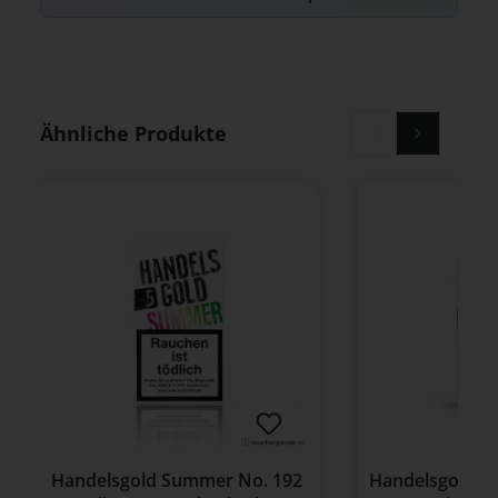
Produktgalerie überspringen
Ähnliche Produkte
Handelsgold Summer No. 192
Handelsgold Cig