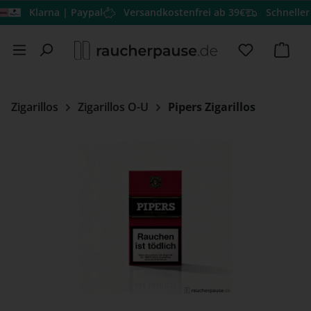
Klarna | Paypal
Versandkostenfrei ab 39€
Schneller Vers
Zum Hauptinhalt springen
Du hast 0 
Ware
Zigarillos
Zigarillos O-U
Pipers Zigarillos
Bildergalerie überspringen