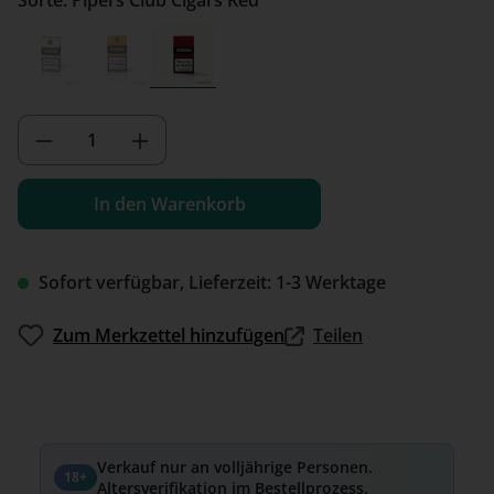
Sorte: Pipers Club Cigars Red
Pipers Club Cigars Classic
Pipers Club Cigars Gold
Pipers Club Cigars Red
Produkt Anzahl: Gib den gewünschten We
In den Warenkorb
Sofort verfügbar, Lieferzeit: 1-3 Werktage
Zum Merkzettel hinzufügen
Teilen
Verkauf nur an volljährige Personen.
18+
Altersverifikation im Bestellprozess.