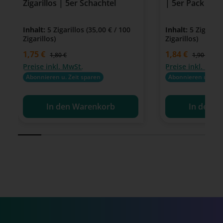
Zigarillos | 5er Schachtel
| 5er Pack | 
Inhalt:
5 Zigarillos
(35,00 € / 100
Inhalt:
5 Zigarill
Zigarillos)
Zigarillos)
Verkaufspreis:
1,75 €
Verkaufspreis:
1,84 €
Regulärer Preis:
Regulärer P
1,80 €
1,90 €
Preise inkl. MwSt.
Preise inkl. MwSt
Abonnieren u. Zeit sparen
Abonnieren u. Zeit
In den Warenkorb
In den W