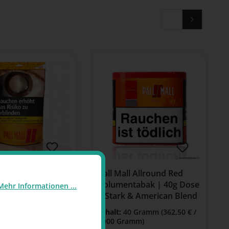
l Allround Tabak
Pall Mall Allround Red
per Beutel
Volumentabak | 40g Dose
Mehr Informationen ...
| Stark & American Blend
33 Gramm
(300,38 € /
Inhalt:
40 Gramm
(362,50 € /
amm)
1000 Gramm)