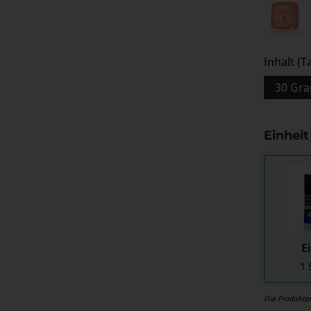
Pall 
(Diese
Inhalt (T
30 Gr
Einhei
E
1 
Die Produktpr