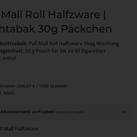
 Mall Roll Halfzware |
htabak 30g Päckchen
hnitttabak
: Pall Mall Roll Halfzware Shag Mischung
ngsinhalt
: 30 g Pouch für bis zu 60 Zigaretten
: mittel
 Preis:
€
 Gramm
(266,67 € / 1000 Gramm)
l. MwSt.
 Abonnement verfügbar
Details anzeigen
te: Pall Mall Halfzware