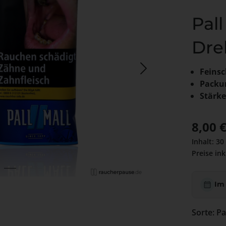
Pall
Dre
Feinsc
Packu
Stärke
Regulärer
8,00 
Inhalt:
30
Preise ink
Im
Sor