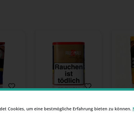
Pall Mall Authentic Red
Pall Mal
95g Giga-
XXL | Volumentabak 71g
133g Su
det Cookies, um eine bestmögliche Erfahrung bieten zu können.
Dose
(315,26 € /
Inhalt:
71 Gramm
(351,41 € /
Inhalt:
1
1000 Gramm)
1000 Gr