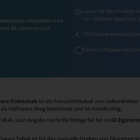
Lösen Sie Ihre Punkte ei
von Geldbeträgen und a
ewsletter anmelden und
 von 2€
sammeln und
100 Punkte entsprechen 
Einfach shoppen und l
zware Drehtabak
ist ein Feinschnitttabak zum Selberdrehen 
ls Halfzware Shag bezeichnet und ist mittelkräftig.
abak. Laut Angabe reicht die Menge für bis zu
60 Zigarett
alfzware Tabak ist für das manuelle Drehen von Zigaretten 