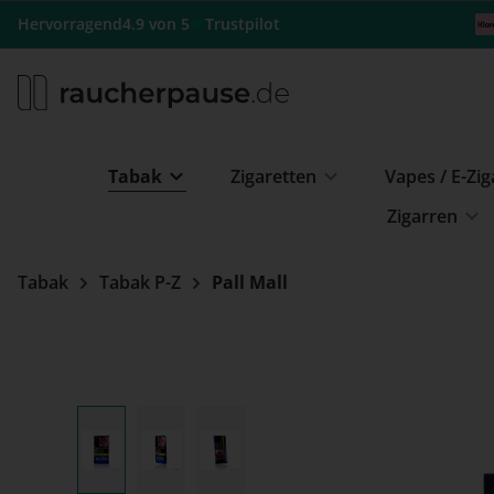
m Hauptinhalt springen
Zur Suche springen
Zur Hauptnavigation springen
★
Hervorragend
4.9 von 5
Trustpilot
Tabak
Zigaretten
Vapes / E-Zi
Zigarren
Tabak
Tabak P-Z
Pall Mall
Bildergalerie überspringen