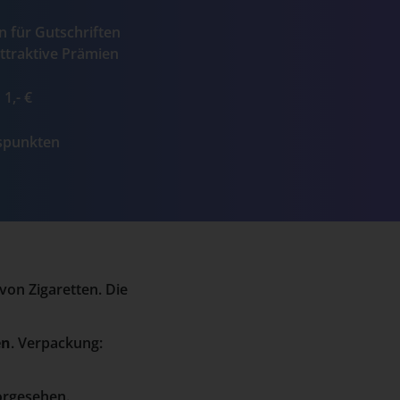
n für Gutschriften
ttraktive Prämien
1,- €
ospunkten
von Zigaretten. Die
en
. Verpackung:
vorgesehen.