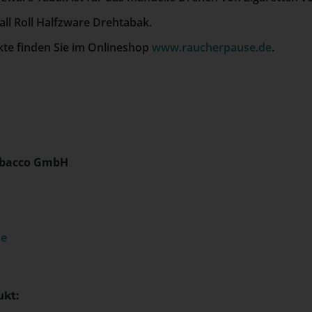
ll Roll Halfzware Drehtabak.
te finden Sie im Onlineshop
www.raucherpause.de
.
Tobacco GmbH
de
kt: