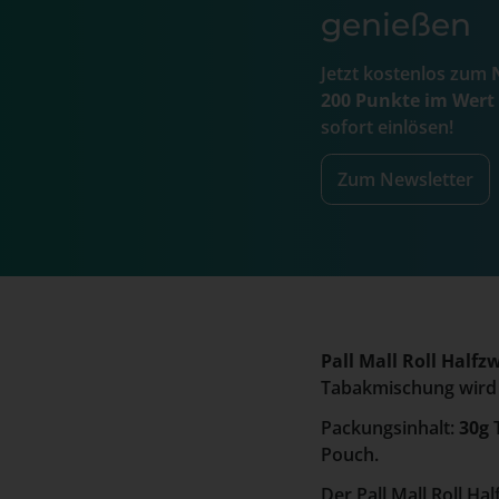
genießen
Jetzt kostenlos zum
N
200 Punkte im Wert
sofort einlösen!
Zum Newsletter
Pall Mall Roll Half
Tabakmischung wird a
Packungsinhalt:
30g
T
Pouch.
Der Pall Mall Roll H