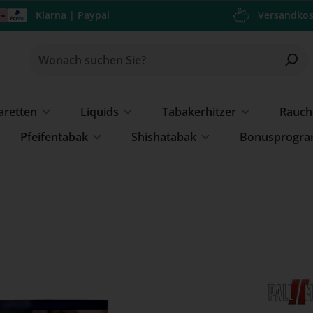
Klarna | Paypal
Versandkos
garetten
Liquids
Tabakerhitzer
Rauch
Pfeifentabak
Shishatabak
Bonusprogr