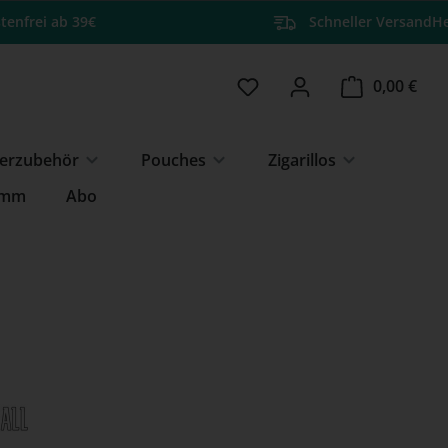
tenfrei ab 39€
Schneller Versand
He
Du hast 0 Produkte auf 
Ware
0,00 €
erzubehör
Pouches
Zigarillos
amm
Abo